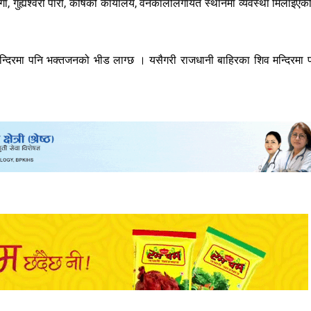
गा, गुह्येश्वरी पारी, कोषको कार्यालय, वनकालीलगायत स्थानमा व्यवस्था मिलाइएक
न्दिरमा पनि भक्तजनको भीड लाग्छ । यसैगरी राजधानी बाहिरका शिव मन्दिरमा 