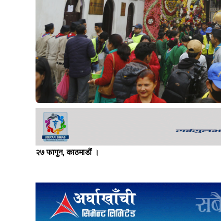
२७ फागुन, काठमाडौं ।