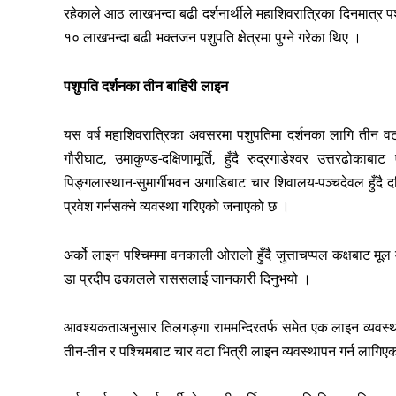
रहेकाले आठ लाखभन्दा बढी दर्शनार्थीले महाशिवरात्रिका दिनमात्र पश
१० लाखभन्दा बढी भक्तजन पशुपति क्षेत्रमा पुग्ने गरेका थिए ।
पशुपति दर्शनका तीन बाहिरी लाइन
यस वर्ष महाशिवरात्रिका अवसरमा पशुपतिमा दर्शनका लागि तीन वटा
गौरीघाट, उमाकुण्ड-दक्षिणामूर्ति, हुँदै रुद्रगाडेश्वर उत्तरढोक
पिङ्गलास्थान-सुमार्गीभवन अगाडिबाट चार शिवालय-पञ्चदेवल हुँदै दक
प्रवेश गर्नसक्ने व्यवस्था गरिएको जनाएको छ ।
अर्को लाइन पश्चिममा वनकाली ओरालो हुँदै जुत्ताचप्पल कक्षबाट मूल
डा प्रदीप ढकालले राससलाई जानकारी दिनुभयो ।
आवश्यकताअनुसार तिलगङ्गा राममन्दिरतर्फ समेत एक लाइन व्यवस्था 
तीन-तीन र पश्चिमबाट चार वटा भित्री लाइन व्यवस्थापन गर्न लागिए