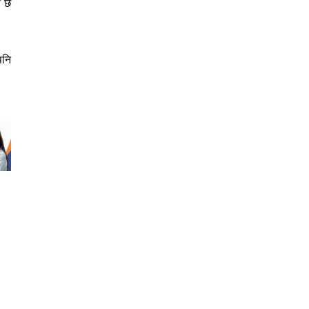
ो छ
पनि