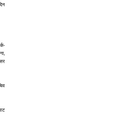
दिन
्क-
गा,
िसर
चिव
बाट