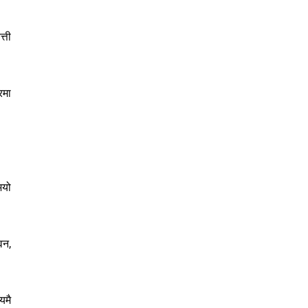
्ती
रमा
भयो
वन,
यमै