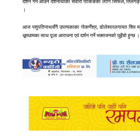
दर्शन गर्न आउने दर्शनार्थीको सवारी पार्किङका लागि सिफल, तिलगङ्
।
आज पशुपतिनाथसँगै उपत्यकाका गोकर्णेश्र, डोलेश्वरलगायत शिव म
धूमधामका साथ पूजा आराधना एवं दर्शन गर्ने भक्तजनको घुइँचो हुन्छ ।