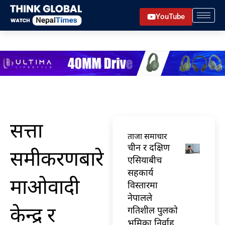
Skip
YouTube
to
content
सत्ता
ताजा समाचार
चीन र दक्षिण
समीकरणबारे
एसियाबीच
सहकार्य
माओवादी
विस्तारमा
नेपालले
केन्द्र र
गतिशील पुलको
भूमिका निर्वाह