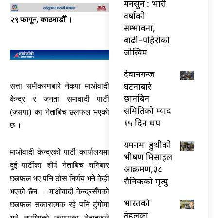
मनसुन : भारी
वर्षाको
२९ फागुन, काठमाडौँ ।
सम्भावना,
बाढी–पहिरोको
जोखिम
देवानगन्ज
घटनाबारे
सत्ता समीकरणबारे नेकपा माओवादी
छानबिन
केन्द्र र जनता समावादी पार्टी
समितिको म्याद
(जसपा) का नेताबिच छलफल भएको
१५ दिन थप
छ ।
यमनमा हुथीको
माओवादी केन्द्रको पार्टी कार्यालयमा
भीषण मिसाइल
दुई पार्टीका शीर्ष नेताबिच शनिबार
आक्रमण,३८
छलफल भए पनि ठोस निर्णय भने केही
सैनिकको मृत्यु
भएको छैन । माओवादी केन्द्रसँगको
भारतकाे
छलफल सकारात्मक रहे पनि टुंगोमा
तेहलका
भने नपुगिएको जसपाका नेताहरुले