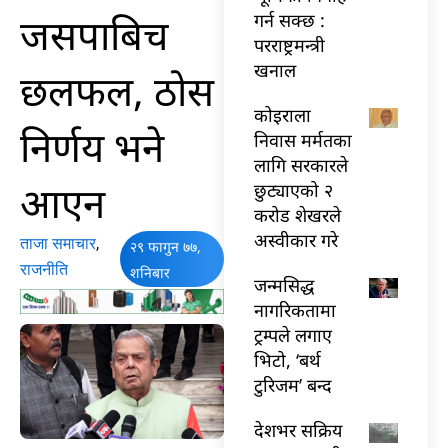
जसपाबिच
गर्न सक्छ :
परराष्ट्रमन्त्री
खनाल
छलफल, ठोस
कोइराला
निर्णय भने
निवास मर्मतका
लागि सरकारले
आएन
छुट्याएको २
करोड शेखरले
अस्वीकार गरे
ताजा समाचार
,
२९ फागुन ७७,
राजनीति
शनिबार
जन्मसिद्ध
नागरिकतामा
ट्रम्पले लगाए
भिटो, ‘बर्थ
टुरिजम’ बन्द
देशभर सक्रिय