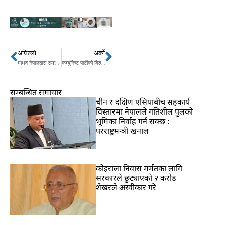
अघिल्लो
अर्को
Prev
Next
माधव नेपालद्वारा समानान्तर कमिटी गठन, कसलाई कस्तो जिम्मेवारी ?
कम्युनिष्ट पार्टीको बिरुद्धमा लड्नुपर्ने बेला भयोः देउवा
सम्बन्धित समाचार
चीन र दक्षिण एसियाबीच सहकार्य
विस्तारमा नेपालले गतिशील पुलको
भूमिका निर्वाह गर्न सक्छ :
परराष्ट्रमन्त्री खनाल
कोइराला निवास मर्मतका लागि
सरकारले छुट्याएको २ करोड
शेखरले अस्वीकार गरे