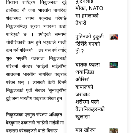
पुटिनलाई
चितवन राष्ट्रिय निकुञ्जका दुई
मौका, NATO
ठाउँबाट नौ जना भारतीय नागरिक
मा हमलाको
शंकास्पद रुपमा पक्राउ परेपछि
तैयारी
निकुञ्जभित्र सुरक्षा व्यवस्था कडा
पारिएको छ । वर्षाद्को समयमा
पुटिनको ढुकुटी
चोरीशिकारी कम हुने भएकाले गस्ती
रित्तिँदै गएको
हो ?
कम गर्ने गरिन्थ्यो । तर यस वर्ष वर्षाद्
शुरु भएसँगै गतसाता निकुञ्जको
घातक फङ्गस
पश्चिमी सेक्टर ‘साईली माईली’मा
‘क्यान्डिडा
सातजना भारतीय नागरिक पक्राउ
औरिस’
परेका छन् । त्यसको केही दिनमै
कपालको
निकुञ्जको पूर्वी सेक्टर ‘सुनाचुरी’मा
जराबाट
दुई जना भारतीय पक्राउ परेका हुन् ।
शरीरमा पस्ने
वैज्ञानिकहरूको
निकुञ्जका प्रमुख संरक्षण अधिकृत
खुलासा
वेदकुमार ढकालले ‘साईली माईली’मा
मल खोज्न
पक्राउ परेकाहरुले बाटो बिराएर