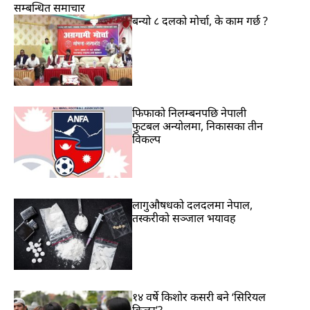
सम्बन्धित समाचार
बन्यो ८ दलको मोर्चा, के काम गर्छ ?
फिफाको निलम्बनपछि नेपाली
फुटबल अन्योलमा, निकासका तीन
विकल्प
लागुऔषधको दलदलमा नेपाल,
तस्करीको सञ्जाल भयावह
१४ वर्षे किशोर कसरी बने ‘सिरियल
किलर’?