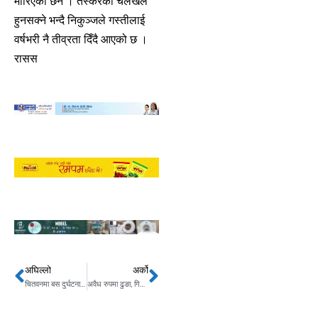
मारिएको छैन । तस्करको चलखेल
हुनसक्ने भन्दै निकुञ्जले गस्तीलाई
वर्षभरी नै तीव्रता दिँदै आएको छ ।
रासस
अघिल्लो
अर्को
Prev
Next
चितवनमा बस दुर्घटना ः एकको मृत्यु, १८ जना घाइते
अवैध रुपमा ढुङा, गिट्टी निकाल्ने चार सवारी नियन्त्रणमा