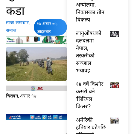
अन्योलमा,
कडा
निकासका तीन
विकल्प
ताजा समाचार
,
१७ असार ७५,
समाज
आइतबार
लागुऔषधको
दलदलमा
नेपाल,
तस्करीको
सञ्जाल
भयावह
१४ वर्षे किशोर
कसरी बने
चितवन, असार १७
‘सिरियल
किलर’?
अमेरिकी
हतियार घटेपछि