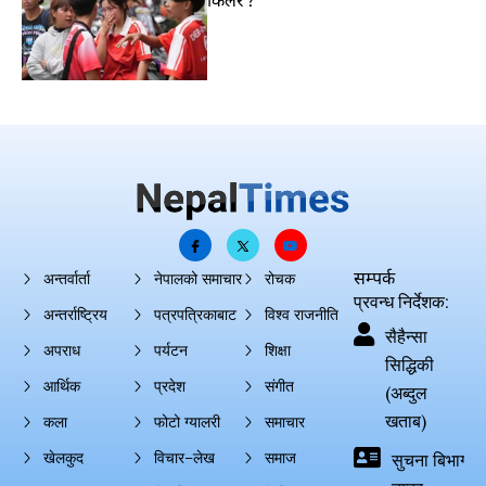
सम्पर्क
अन्तर्वार्ता
नेपालको समाचार
रोचक
प्रवन्ध निर्देशक:
अन्तर्राष्ट्रिय
पत्रपत्रिकाबाट
विश्व राजनीति
सैहैन्सा
अपराध
पर्यटन
शिक्षा
सिद्धिकी
आर्थिक
प्रदेश
संगीत
(अब्दुल
खताब)
कला
फोटो ग्यालरी
समाचार
खेलकुद
विचार–लेख
समाज
सुचना बिभाग दर्