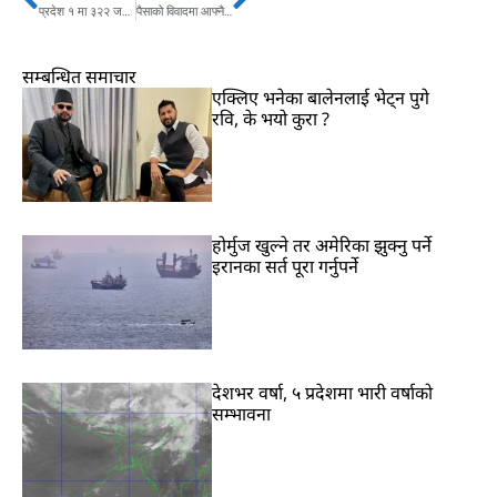
Prev
Next
प्रदेश १ मा ३२२ जनामा कोरोना संक्रमण, ५ जनाको मृत्यु
पैसाको विवादमा आफ्नै आमाको हत्या
सम्बन्धित समाचार
एक्लिए भनेका बालेनलाई भेट्न पुगे
रवि, के भयो कुरा ?
होर्मुज खुल्ने तर अमेरिका झुक्नु पर्ने
इरानका सर्त पूरा गर्नुपर्ने
देशभर वर्षा, ५ प्रदेशमा भारी वर्षाको
सम्भावना