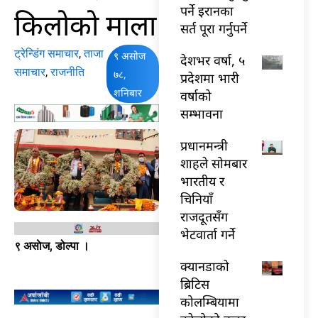
पर्ने इरानका
किलोको माला
सर्त पूरा गर्नुपर्ने
ट्रेन्डिंग समाचार
,
ताजा
९ असोज
देशभर वर्षा, ५
समाचार
,
राजनीति
७८,
प्रदेशमा भारी
शनिबार
वर्षाको
सम्भावना
प्रधानमन्त्री
शाहले सोमबार
भारतीय र
चिनियाँ
राजदूतसँग
भेटवार्ता गर्ने
९ असाेज, डोल्पा ।
क्यानडाको
ब्रिटिस
कोलम्बियामा