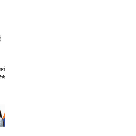
र्य
ीले