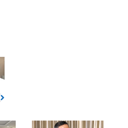
ो
Next
ह