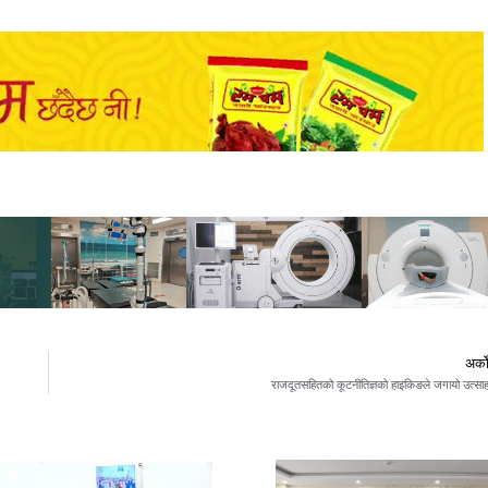
अर्क
राजदूतसहितको कूटनीतिज्ञको हाइकिङले जगायो उत्सा