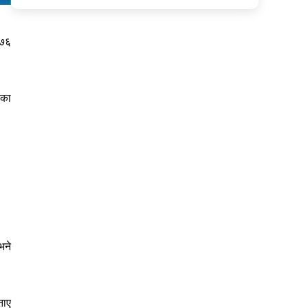
०७६
ाका
भने
ताए