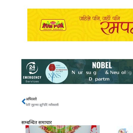
अघिल्लो
Prev
फेरि तुइनमा झुन्डिँदै व्याँसवासी
सम्बन्धित समाचार