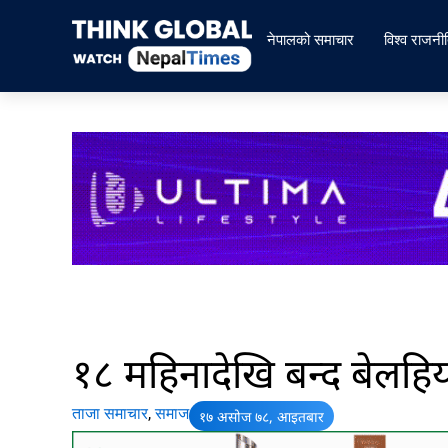
Skip
to
नेपालको समाचार
विश्व राजनी
content
१८ महिनादेखि बन्द बेलहिय
ताजा समाचार
,
समाज
१७ असोज ७८, आइतबार