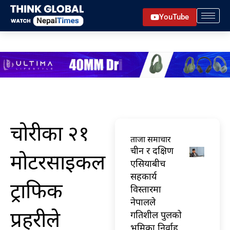
Skip
YouTube
to
content
चोरीका २१
ताजा समाचार
चीन र दक्षिण
मोटरसाइकल
एसियाबीच
सहकार्य
ट्राफिक
विस्तारमा
नेपालले
प्रहरीले
गतिशील पुलको
भूमिका निर्वाह