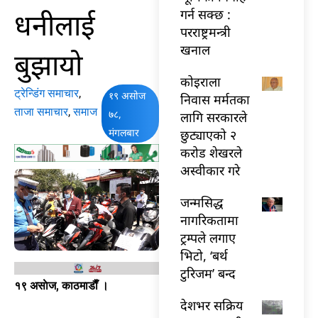
धनीलाई
गर्न सक्छ :
परराष्ट्रमन्त्री
खनाल
बुझायो
कोइराला
ट्रेन्डिंग समाचार
,
१९ असोज
निवास मर्मतका
ताजा समाचार
,
समाज
७८,
लागि सरकारले
मंगलबार
छुट्याएको २
करोड शेखरले
अस्वीकार गरे
जन्मसिद्ध
नागरिकतामा
ट्रम्पले लगाए
भिटो, ‘बर्थ
टुरिजम’ बन्द
१९ असाेज, काठमाडाैँ ।
देशभर सक्रिय