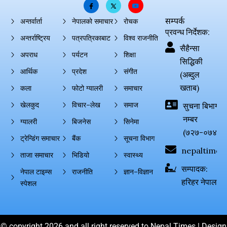
सम्पर्क
अन्तर्वार्ता
नेपालको समाचार
रोचक
प्रवन्ध निर्देशक:
अन्तर्राष्ट्रिय
पत्रपत्रिकाबाट
विश्व राजनीति
सैहैन्सा
अपराध
पर्यटन
शिक्षा
सिद्धिकी
आर्थिक
प्रदेश
संगीत
(अब्दुल
खताब)
कला
फोटो ग्यालरी
समाचार
खेलकुद
विचार–लेख
समाज
सुचना बिभाग दर्
नम्बर
ग्यालरी
बिजनेस
सिनेमा
(७२७-०७४-०
ट्रेन्डिंग समाचार
बैंक
सूचना विभाग
nepaltimes
ताजा समाचार
भिडियो
स्वास्थ्य
सम्पादक:
नेपाल टाइम्स
राजनीति
ज्ञान–विज्ञान
हरिहर नेपाल
स्पेशल
© copyright 2026 and all right reserved to Nepal Times | Design