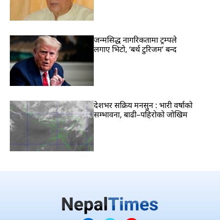
जन्मसिद्ध नागरिकतामा ट्रम्पले
लगाए भिटो, ‘बर्थ टुरिजम’ बन्द
देशभर सक्रिय मनसुन : भारी वर्षाको
सम्भावना, बाढी–पहिरोको जोखिम