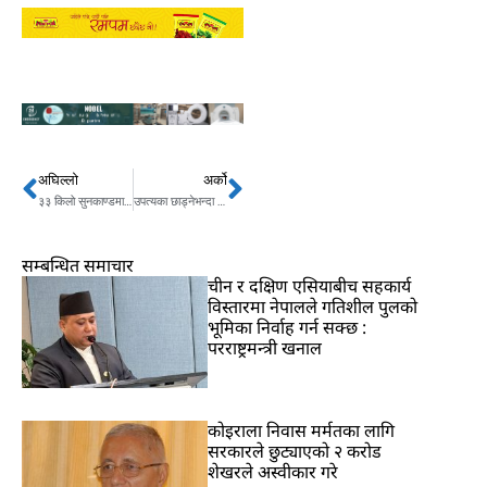
अघिल्लो
अर्को
Prev
Next
३३ किलो सुनकाण्डमा गोरेसहित ६ जनालाई जन्मकैदको सजाय
उपत्यका छाड्नेभन्दा भित्रिने यात्रु धेरै
सम्बन्धित समाचार
चीन र दक्षिण एसियाबीच सहकार्य
विस्तारमा नेपालले गतिशील पुलको
भूमिका निर्वाह गर्न सक्छ :
परराष्ट्रमन्त्री खनाल
कोइराला निवास मर्मतका लागि
सरकारले छुट्याएको २ करोड
शेखरले अस्वीकार गरे