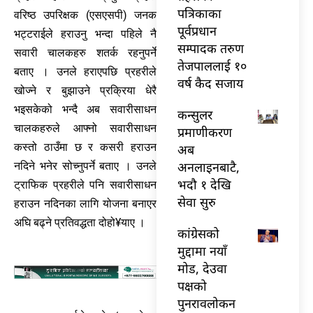
पत्रिकाका
वरिष्ठ उपरिक्षक (एसएसपी) जनक
पूर्वप्रधान
भट्टराईले हराउनु भन्दा पहिले नै
सम्पादक तरुण
सवारी चालकहरु शतर्क रहनुपर्ने
तेजपाललाई १०
बताए । उनले हराएपछि प्रहरीले
वर्ष कैद सजाय
खोज्ने र बुझाउने प्रक्रिया धेरै
भइसकेको भन्दै अब सवारीसाधन
कन्सुलर
चालकहरुले आफ्नो सवारीसाधन
प्रमाणीकरण
कस्तो ठाउँमा छ र कसरी हराउन
अब
अनलाइनबाटै,
नदिने भनेर सोच्नुपर्ने बताए । उनले
भदौ १ देखि
ट्राफिक प्रहरीले पनि सवारीसाधन
सेवा सुरु
हराउन नदिनका लागि योजना बनाएर
अघि बढ्ने प्रतिवद्धता दोहो¥याए ।
कांग्रेसको
मुद्दामा नयाँ
मोड, देउवा
पक्षको
पुनरावलोकन