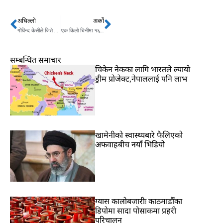
अघिल्लो
अर्को
Prev
Next
गोविन्द केसीले जिते मुद्दा, अदालतको अवहेलना नभएको ठहर
एक किलो चिनीमा १६ रुपैयाँ नाफा
सम्बन्धित समाचार
चिकेन नेकका लागि भारतले ल्यायो
ड्रीम प्रोजेक्ट,नेपाललाई पनि लाभ
खामेनीको स्वास्थ्यबारे फैलिएको
अफवाहबीच नयाँ भिडियो
ग्यास कालोबजारीः काठमाडौँका
डिपोमा सादा पोसाकमा प्रहरी
परिचालन