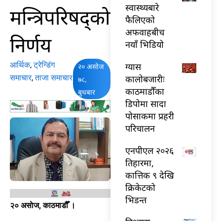
स्वास्थ्यबारे
मन्त्रिपरिषद्को
फैलिएको
अफवाहबीच
निर्णय
नयाँ भिडियो
आर्थिक
,
ट्रेन्डिंग
ग्यास
२० असोज
समाचार
,
ताजा समाचार
कालोबजारीः
७८,
काठमाडौँका
बुधबार
डिपोमा सादा
पोसाकमा प्रहरी
परिचालन
एनपीएल २०२६
तिहारमा,
कात्तिक ९ देखि
क्रिकेटको
भिडन्त
२० असाेज, काठमाडौँ ।