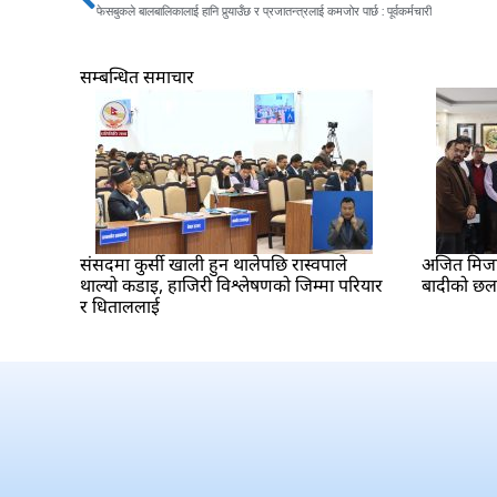
Prev
फेसबुकले बालबालिकालाई हानि पुर्‍याउँछ र प्रजातन्त्रलाई कमजोर पार्छ : पूर्वकर्मचारी
सम्बन्धित समाचार
संसदमा कुर्सी खाली हुन थालेपछि रास्वपाले
अजित मिजार 
थाल्यो कडाइ, हाजिरी विश्लेषणको जिम्मा परियार
बादीको छ
र धिताललाई