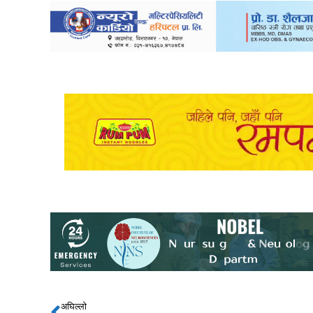
अघिल्लो