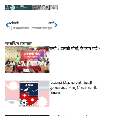
अघिल्लो
अर्को
Prev
Next
१३ औं महाधिवेशनमा पौडेललाई सभापतिमा छाडेँ, यसपटक कुनै हालतमा पछि हट्दिन स् प्रकाशमान सिंह
कोरोनाबाट ज्यान गुमाउने ६ प्रहरीलाई मरणोपरान्त सम्मान
सम्बन्धित समाचार
बन्यो ८ दलको मोर्चा, के काम गर्छ ?
फिफाको निलम्बनपछि नेपाली
फुटबल अन्योलमा, निकासका तीन
विकल्प