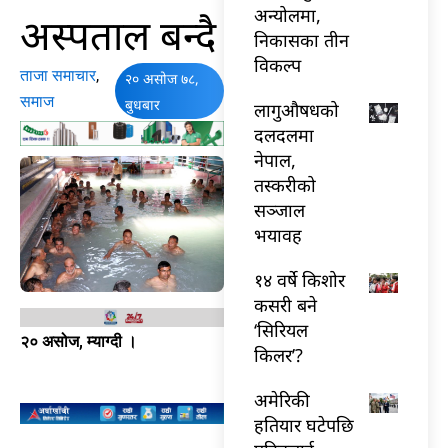
अन्योलमा,
अस्पताल बन्दै
निकासका तीन
विकल्प
ताजा समाचार
,
२० असोज ७८,
समाज
बुधबार
लागुऔषधको
दलदलमा
नेपाल,
तस्करीको
सञ्जाल
भयावह
१४ वर्षे किशोर
कसरी बने
‘सिरियल
२० असोज, म्याग्दी ।
किलर’?
अमेरिकी
हतियार घटेपछि