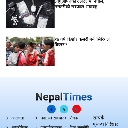
लागुऔषधको दलदलमा नेपाल,
तस्करीको सञ्जाल भयावह
१४ वर्षे किशोर कसरी बने ‘सिरियल
किलर’?
सम्पर्क
अन्तर्वार्ता
नेपालको समाचार
रोचक
प्रवन्ध निर्देशक:
अन्तर्राष्ट्रिय
पत्रपत्रिकाबाट
विश्व राजनीति