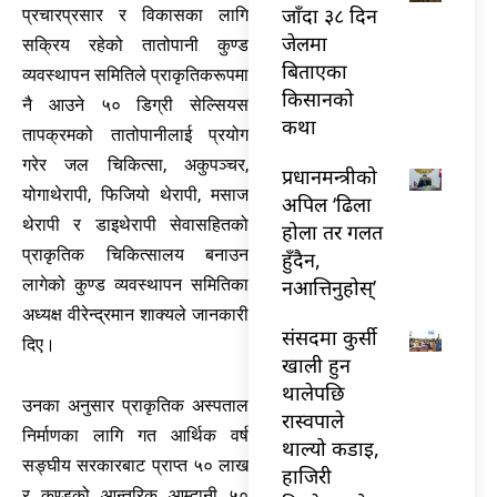
जाँदा ३८ दिन
प्रचारप्रसार र विकासका लागि
जेलमा
सक्रिय रहेको तातोपानी कुण्ड
बिताएका
व्यवस्थापन समितिले प्राकृतिकरूपमा
किसानको
नै आउने ५० डिग्री सेल्सियस
कथा
तापक्रमको तातोपानीलाई प्रयोग
गरेर जल चिकित्सा, अकुपञ्चर,
प्रधानमन्त्रीको
योगाथेरापी, फिजियो थेरापी, मसाज
अपिल ‘ढिला
थेरापी र डाइथेरापी सेवासहितको
होला तर गलत
प्राकृतिक चिकित्सालय बनाउन
हुँदैन,
नआत्तिनुहोस्’
लागेको कुण्ड व्यवस्थापन समितिका
अध्यक्ष वीरेन्द्रमान शाक्यले जानकारी
संसदमा कुर्सी
दिए।
खाली हुन
थालेपछि
उनका अनुसार प्राकृतिक अस्पताल
रास्वपाले
निर्माणका लागि गत आर्थिक वर्ष
थाल्यो कडाइ,
सङ्घीय सरकारबाट प्राप्त ५० लाख
हाजिरी
र कुण्डको आन्तरिक आम्दानी ५०