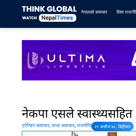
Skip
to
नेपालको समाचार
विश्व राजनी
content
नेकपा एसले स्वास्थ्यसहित 
ट्रेन्डिंग समाचार
,
ताजा समाचार
,
राजनीति
२१ असोज ७८, बिहीबार