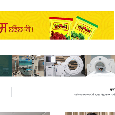
अर्क
एकीकृत समाजवादीले चुनाव चिह्न कलम राख्न