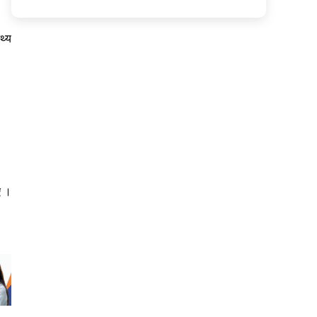
थ्य
ए ।