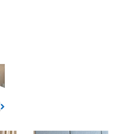
ो
Next
े