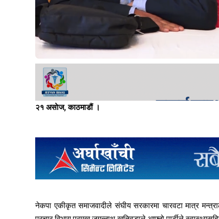
२१ असाेज, काठमाडौं ।
नेकपा एकीकृत समाजवादीले संघीय सरकारमा चारवटा मात्र मन्त्र
प्रचार विभाग प्रमुख जगन्नाथ खतिवडाले आफ्नो पार्टीले स्वास्थ्यसह