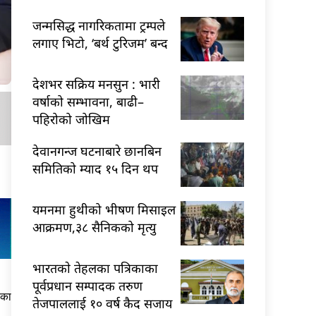
जन्मसिद्ध नागरिकतामा ट्रम्पले
लगाए भिटो, ‘बर्थ टुरिजम’ बन्द
देशभर सक्रिय मनसुन : भारी
वर्षाको सम्भावना, बाढी–
पहिरोको जोखिम
देवानगन्ज घटनाबारे छानबिन
समितिको म्याद १५ दिन थप
यमनमा हुथीको भीषण मिसाइल
आक्रमण,३८ सैनिकको मृत्यु
भारतकाे तेहलका पत्रिकाका
पूर्वप्रधान सम्पादक तरुण
सका
तेजपाललाई १० वर्ष कैद सजाय