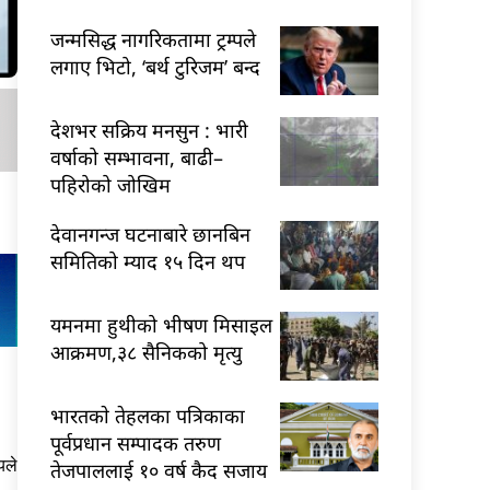
जन्मसिद्ध नागरिकतामा ट्रम्पले
लगाए भिटो, ‘बर्थ टुरिजम’ बन्द
देशभर सक्रिय मनसुन : भारी
वर्षाको सम्भावना, बाढी–
पहिरोको जोखिम
देवानगन्ज घटनाबारे छानबिन
समितिको म्याद १५ दिन थप
यमनमा हुथीको भीषण मिसाइल
आक्रमण,३८ सैनिकको मृत्यु
भारतकाे तेहलका पत्रिकाका
पूर्वप्रधान सम्पादक तरुण
यले
तेजपाललाई १० वर्ष कैद सजाय