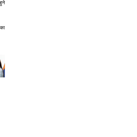
ुने
नका