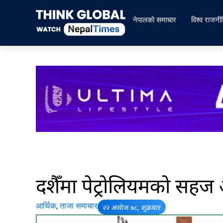
Skip
to
नेपालको समाचार
विश्व राजनी
content
दशैँमा पेट्रोलियमको सहज आ
आर्थिक
,
ताजा समाचार
२२ असोज ७८, शुक्रबार