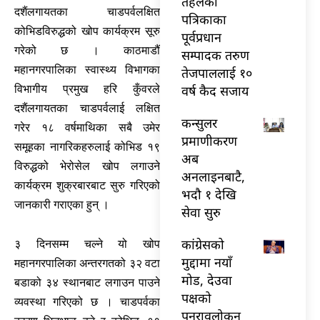
तेहलका
दशैंलगायतका चाडपर्वलक्षित
पत्रिकाका
कोभिडविरुद्धको खोप कार्यक्रम सूरु
पूर्वप्रधान
गरेको छ । काठमाडौं
सम्पादक तरुण
महानगरपालिका स्वास्थ्य विभागका
तेजपाललाई १०
वर्ष कैद सजाय
विभागीय प्रमुख हरि कुँवरले
दशैंलगायतका चाडपर्वलाई लक्षित
कन्सुलर
गरेर १८ वर्षमाथिका सबै उमेर
प्रमाणीकरण
समूहका नागरिकहरुलाई कोभिड १९
अब
विरुद्धको भेरोसेल खोप लगाउने
अनलाइनबाटै,
कार्यक्रम शुक्रबारबाट सुरु गरिएको
भदौ १ देखि
जानकारी गराएका हुन् ।
सेवा सुरु
कांग्रेसको
३ दिनसम्म चल्ने यो खोप
मुद्दामा नयाँ
महानगरपालिका अन्तरगतको ३२ वटा
मोड, देउवा
बडाको ३४ स्थानबाट लगाउन पाउने
पक्षको
व्यवस्था गरिएको छ । चाडपर्वका
पुनरावलोकन