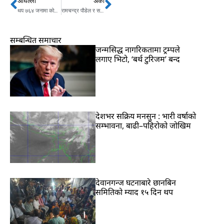
अघिल्लो
अर्को
Prev
Next
थप ७६४ जनामा कोरोना संक्रमण पुष्टि , १० जनाको मृत्‍यु
रामचन्द्र पौडेल र सशांक कोइरालाको साथ छोडेको सुजाताको घोषणा
सम्बन्धित समाचार
जन्मसिद्ध नागरिकतामा ट्रम्पले
लगाए भिटो, ‘बर्थ टुरिजम’ बन्द
देशभर सक्रिय मनसुन : भारी वर्षाको
सम्भावना, बाढी–पहिरोको जोखिम
देवानगन्ज घटनाबारे छानबिन
समितिको म्याद १५ दिन थप