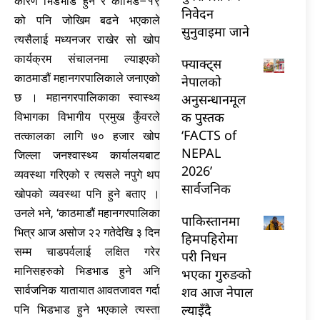
कारण भिडभाड हुने र कोभिड–१९
निवेदन
को पनि जोखिम बढने भएकाले
सुनुवाइमा जाने
त्यसैलाई मध्यनजर राखेर सो खोप
कार्यक्रम संचालनमा ल्याइएको
फ्याक्ट्स
काठमाडौं महानगरपालिकाले जनाएको
नेपालको
अनुसन्धानमूल
छ । महानगरपालिकाका स्वास्थ्य
क पुस्तक
विभागका विभागीय प्रमुख कुँवरले
‘FACTS of
तत्कालका लागि ७० हजार खोप
NEPAL
जिल्ला जनश्वास्थ्य कार्यालयबाट
2026’
व्यवस्था गरिएको र त्यसले नपुगे थप
सार्वजनिक
खोपको व्यवस्था पनि हुने बताए ।
उनले भने, ‘काठमाडौं महानगरपालिका
पाकिस्तानमा
भित्र आज असोज २२ गतेदेखि ३ दिन
हिमपहिरोमा
सम्म चाडपर्वलाई लक्षित गरेर
परी निधन
मानिसहरुको भिडभाड हुने अनि
भएका गुरुङको
शव आज नेपाल
सार्वजनिक यातायात आवतजावत गर्दा
ल्याइँदै
पनि भिडभाड हुने भएकाले त्यस्ता