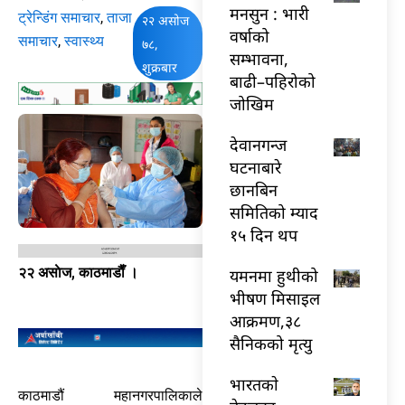
मनसुन : भारी
ट्रेन्डिंग समाचार
,
ताजा
२२ असोज
वर्षाको
समाचार
,
स्वास्थ्य
७८,
सम्भावना,
शुक्रबार
बाढी–पहिरोको
जोखिम
देवानगन्ज
घटनाबारे
छानबिन
समितिको म्याद
१५ दिन थप
२२ असाेज, काठमाडाैँ ।
यमनमा हुथीको
भीषण मिसाइल
आक्रमण,३८
सैनिकको मृत्यु
भारतकाे
काठमाडौं महानगरपालिकाले