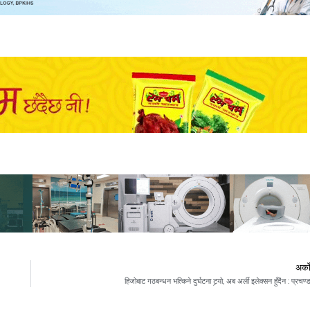
अर्क
हिजोबाट गठबन्धन भत्किने दुर्घटना टर्‍यो, अब अर्ली इलेक्सन हुँदैन : प्रचण्