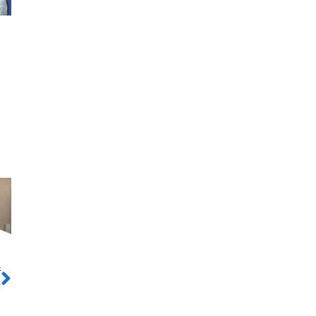
ो
Next
ड