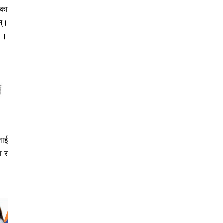
ाका
न्।
् ।
लाई
ा र