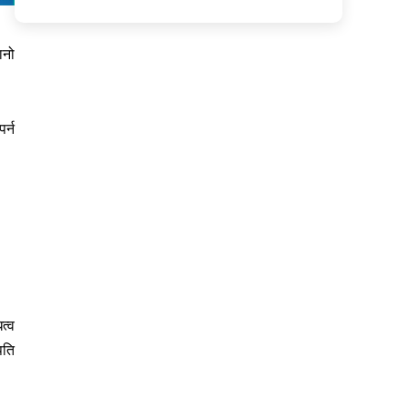
ानो
र्न
त्व
पति