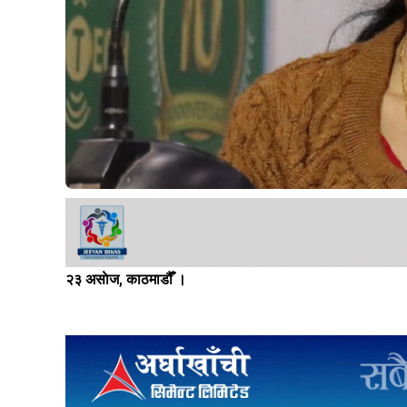
२३ असाेज, काठमाडौँ ।