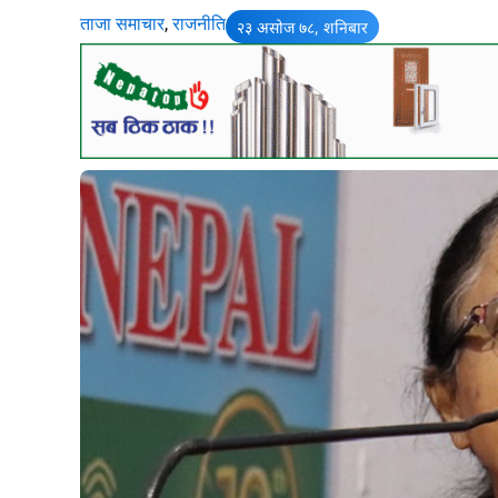
ताजा समाचार
,
राजनीति
२३ असोज ७८, शनिबार