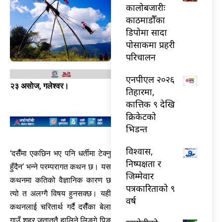
कालोबजारीः
काठमाडौँका
डिपोमा सादा
पोसाकमा प्रहरी
परिचालन
एनपीएल २०२६
२३ असाेज, गलेश्वर।
तिहारमा,
कात्तिक ९ देखि
क्रिकेटको
भिडन्त
विश्वास,
‘दसैँमा एकछिन भए पनि धर्तीमा टेक्नु
निष्पक्षता र
हुँदैन’ भन्ने परम्परागत कथन छ। यस
जिम्मेवार
कथनमा कतिको वैज्ञानिक कारण छ
पत्रकारिताको ९
त्यो त अलग्गै विषय हुनसक्छ। यही
वर्ष
कथनलाई चरितार्थ गर्दै दसैँका बेला
गाउँ शहर जताततै हालिने लिङ्गे पिङ