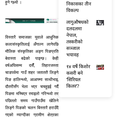
हुने गथ्र्यो ।
निकासका तीन
विकल्प
लागुऔषधको
दलदलमा
नेपाल,
विस्तारै समाजका युवाले आधुनिक
तस्करीको
कलासंस्कृतिलाई अँगाल्न लागेपछि
सञ्जाल
मौलिक संस्कृतिका अङ्ग पिङप्रति
भयावह
बेवास्ता बढेको पाइन्छ। केही
वर्षअघिसम्म दसैँ, तिहारजस्ता
१४ वर्षे किशोर
कसरी बने
चाडपर्वमा गाउँ शहर जताततै लिङ्गे
‘सिरियल
पिङ हालिन्थ्यो, आआफ्ना साथीभाइ,
किलर’?
दौतरीसँग भेला भएर चचहुइई गर्दै
पिङमा मच्चिएर रमाइलो गरिन्थ्यो तर
पछिल्लो समय गाउँगाउँमा खेलिने
लिङ्गे पिङको चलन बिस्तारै हराउँदै
गएको म्याग्दीका ग्रामीण क्षेत्रका