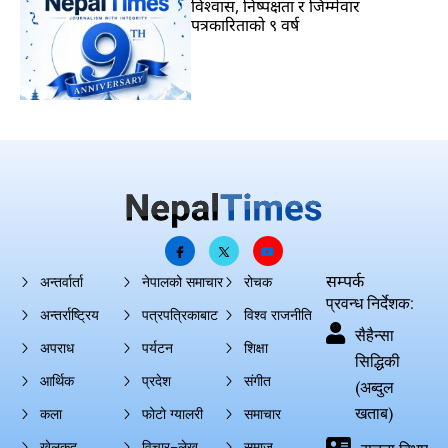
विश्वास, निष्पक्षता र जिम्मेवार
पत्रकारिताको ९ वर्ष
सम्पर्क
अन्तर्वार्ता
नेपालको समाचार
रोचक
प्रवन्ध निर्देशक:
अन्तर्राष्ट्रिय
पत्रपत्रिकाबाट
विश्व राजनीति
सैहैन्सा
अपराध
पर्यटन
शिक्षा
सिद्धिकी
आर्थिक
प्रदेश
संगीत
(अब्दुल
खताब)
कला
फोटो ग्यालरी
समाचार
खेलकुद
विचार–लेख
समाज