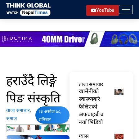
Skip
YouTube
to
content
हराउँदै लिङ्गे
ताजा समाचार
खामेनीको
पिङ संस्कृति
स्वास्थ्यबारे
फैलिएको
ताजा समाचार
,
२३ असोज ७८,
अफवाहबीच
समाज
शनिबार
नयाँ भिडियो
ग्यास