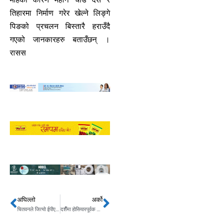
तिहारमा निर्माण गरेर खेल्ने लिङ्गे
पिङको प्रचलन बिस्तारै हराउँदै
गएको जानकारहरु बताउँछन् ।
रासस
अघिल्लो
अर्को
Prev
Next
चितवनले जित्यो ईपीएलको उपाधि, पोखरा ४ विकेटले पराजित
दशैँमा हाेसियारपूर्वक खानपान गर्न आवश्यक : पाेषणविद्