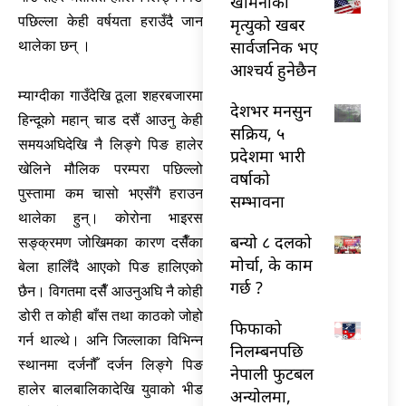
खामेनीको
पछिल्ला केही वर्षयता हराउँदै जान
मृत्युको खबर
सार्वजनिक भए
थालेका छन् ।
आश्चर्य हुनेछैन
म्याग्दीका गाउँदेखि ठूला शहरबजारमा
देशभर मनसुन
हिन्दूको महान् चाड दसैं आउनु केही
सक्रिय, ५
समयअघिदेखि नै लिङ्गे पिङ हालेर
प्रदेशमा भारी
खेलिने मौलिक परम्परा पछिल्लो
वर्षाको
पुस्तामा कम चासो भएसँगै हराउन
सम्भावना
थालेका हुन्। कोरोना भाइरस
बन्यो ८ दलको
सङ्क्रमण जोखिमका कारण दसैँका
मोर्चा, के काम
बेला हालिँदै आएको पिङ हालिएको
गर्छ ?
छैन। विगतमा दसैँ आउनुअघि नै कोही
डोरी त कोही बाँस तथा काठको जोहो
फिफाको
गर्न थाल्थे। अनि जिल्लाका विभिन्न
निलम्बनपछि
स्थानमा दर्जनौँ दर्जन लिङ्गे पिङ
नेपाली फुटबल
हालेर बालबालिकादेखि युवाको भीड
अन्योलमा,