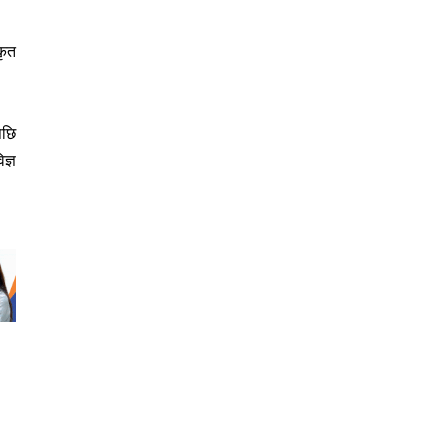
कृत
पछि
ज्ञ