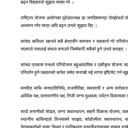
बढ्न विज्ञहरुले सुझाव व्यक्त गरे ।
राष्ट्रिय योजना आयोगका पूर्वउपाध्यक्ष डा जगदिशचन्द्र पोख्रेलल
अध्ययन गरेर मात्र अघि बढ्न उनले सुझाव दिए ।
सांसद कलिला खानले सबै क्षेत्रसँग समन्वय र सहकार्य गरे परियो
भएकाले यसलाई सफल बनाउने जिम्मेवारी सबैको हुने उनले बताइन् ।
सांसद प्रकाश पन्थले परियोजना बहुआयामिक र एकीकृत योजना भएकाल
परिवर्तन हुने पक्षहरुको बारेमा समेत चनाखो भई लागत इष्टिमेट गर्न स
मस्यौदा माथि जनप्रतिनिधि, राजनीतिज्ञ, व्यवसायी र अन्य सरोक
आर्थिक पक्ष, वातावरणीय पक्ष, निजी जग्गा मुआब्जा, पर्यटन विकासका 
साथै लगानीको मोडल, जग्गा व्यवस्थापन, सहरी विकास योजना, जलविद्यु
स्थानीय बासिन्दाले लिनसक्ने फाइदा, फोहोरमैला व्यवस्थापन, स
नेतृत्वकर्ताको स्पष्ट भिजन र प्रतिबद्धता हुनुपर्नेलगायतका सुझाव र