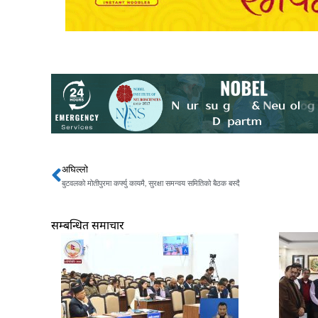
अघिल्लो
Prev
बुटवलको मोतीपुरमा कर्फ्यु कायमै, सुरक्षा समन्वय समितिको बैठक बस्दै
सम्बन्धित समाचार