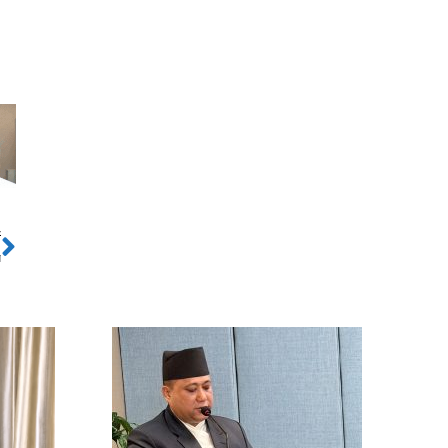
ो
Next
त