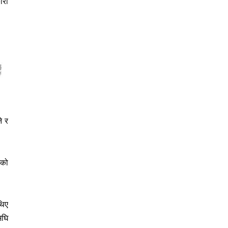
ारी
े र
एको
थिए
अघि