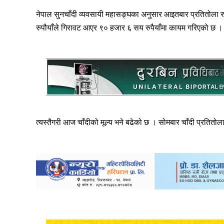
नेपाल सुनचाँदी व्यवसायी महासङ्घका अनुसार आइतबार प्रतितोला र
रुपौयाँले गिरावट आएर ९० हजार ६ सय रुपैयाँमा कायम गरिएको छ । त
त्यस्तैगरी आज चाँदीको मूल्य भने बढेको छ । सोमबार चाँदी प्रतितोल