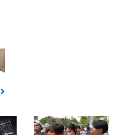
ो
Next
ी