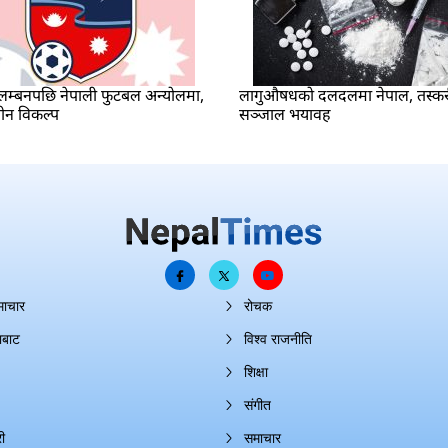
म्बनपछि नेपाली फुटबल अन्योलमा,
लागुऔषधको दलदलमा नेपाल, तस्क
ीन विकल्प
सञ्जाल भयावह
माचार
रोचक
ाबाट
विश्व राजनीति
शिक्षा
संगीत
ी
समाचार