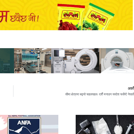
अर्क
सीमा क्षेत्रमा बढ्यो चहलपहलः दशैँ मनाउन स्वदेश फर्कँदै नेपाल