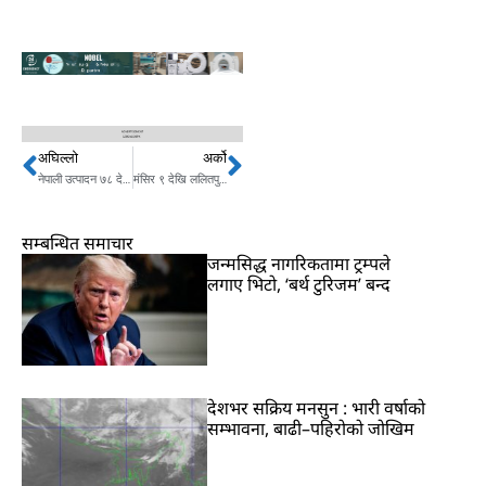
अघिल्लो
अर्को
Prev
Next
नेपाली उत्पादन ७८ देशमा निर्यात
मंसिर ९ देखि ललितपुरमा एशिया सेल्टर फोरम वार्षिक सम्मेलन हुने
सम्बन्धित समाचार
जन्मसिद्ध नागरिकतामा ट्रम्पले
लगाए भिटो, ‘बर्थ टुरिजम’ बन्द
देशभर सक्रिय मनसुन : भारी वर्षाको
सम्भावना, बाढी–पहिरोको जोखिम