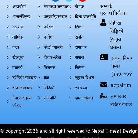
सम्पर्क
अन्तर्वार्ता
नेपालको समाचार
रोचक
प्रवन्ध निर्देशक:
अन्तर्राष्ट्रिय
पत्रपत्रिकाबाट
विश्व राजनीति
सैहैन्सा
अपराध
पर्यटन
शिक्षा
सिद्धिकी
आर्थिक
प्रदेश
संगीत
(अब्दुल
खताब)
कला
फोटो ग्यालरी
समाचार
खेलकुद
विचार–लेख
समाज
सुचना बिभाग दर्
नम्बर
ग्यालरी
बिजनेस
सिनेमा
(७२७-०७४-०
ट्रेन्डिंग समाचार
बैंक
सूचना विभाग
nepaltimes
ताजा समाचार
भिडियो
स्वास्थ्य
सम्पादक:
नेपाल टाइम्स
राजनीति
ज्ञान–विज्ञान
हरिहर नेपाल
स्पेशल
© copyright 2026 and all right reserved to Nepal Times | Design