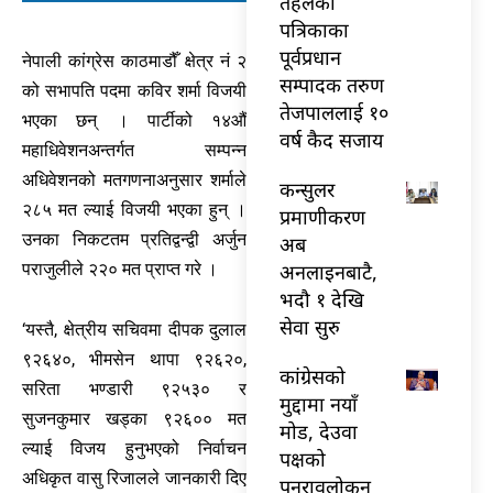
तेहलका
पत्रिकाका
पूर्वप्रधान
नेपाली कांग्रेस काठमाडौँ क्षेत्र नं २
सम्पादक तरुण
को सभापति पदमा कविर शर्मा विजयी
तेजपाललाई १०
भएका छन् । पार्टीको १४औँ
वर्ष कैद सजाय
महाधिवेशनअन्तर्गत सम्पन्न
अधिवेशनको मतगणनाअनुसार शर्माले
कन्सुलर
२८५ मत ल्याई विजयी भएका हुन् ।
प्रमाणीकरण
उनका निकटतम प्रतिद्वन्द्वी अर्जुन
अब
अनलाइनबाटै,
पराजुलीले २२० मत प्राप्त गरे ।
भदौ १ देखि
सेवा सुरु
‘यस्तै, क्षेत्रीय सचिवमा दीपक दुलाल
९२६४०, भीमसेन थापा ९२६२०,
कांग्रेसको
सरिता भण्डारी ९२५३० र
मुद्दामा नयाँ
सुजनकुमार खड्का ९२६०० मत
मोड, देउवा
ल्याई विजय हुनुभएको निर्वाचन
पक्षको
अधिकृत वासु रिजालले जानकारी दिए
पुनरावलोकन