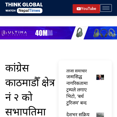
Skip
YouTube
to
content
कांग्रेस
ताजा समाचार
जन्मसिद्ध
काठमाडौँ क्षेत्र
नागरिकतामा
ट्रम्पले लगाए
नं २ को
भिटो, ‘बर्थ
टुरिजम’ बन्द
सभापतिमा
देशभर सक्रिय