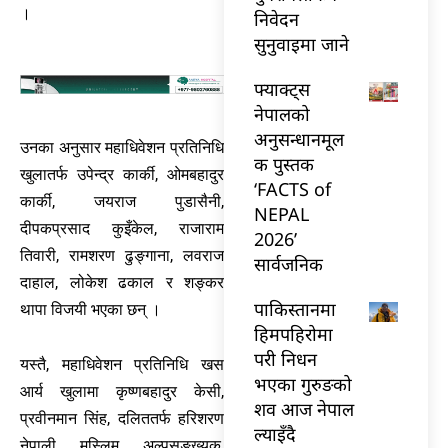
।
निवेदन
सुनुवाइमा जाने
फ्याक्ट्स
नेपालको
अनुसन्धानमूल
उनका अनुसार महाधिवेशन प्रतिनिधि
क पुस्तक
खुलातर्फ उपेन्द्र कार्की, ओमबहादुर
‘FACTS of
कार्की, जयराज पुडासैनी,
NEPAL
दीपकप्रसाद कुइँकेल, राजाराम
2026’
तिवारी, रामशरण ढुङ्गाना, लवराज
सार्वजनिक
दाहाल, लोकेश ढकाल र शङ्कर
पाकिस्तानमा
थापा विजयी भएका छन् ।
हिमपहिरोमा
परी निधन
यस्तै, महाधिवेशन प्रतिनिधि खस
भएका गुरुङको
आर्य खुलामा कृष्णबहादुर केसी,
शव आज नेपाल
प्रवीनमान सिंह, दलिततर्फ हरिशरण
ल्याइँदै
नेपाली, मुस्लिम, अल्पसङ्ख्यक,