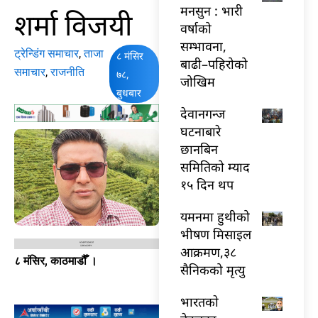
मनसुन : भारी
शर्मा विजयी
वर्षाको
सम्भावना,
ट्रेन्डिंग समाचार
,
ताजा
८ मंसिर
बाढी–पहिरोको
समाचार
,
राजनीति
७८,
जोखिम
बुधबार
देवानगन्ज
घटनाबारे
छानबिन
समितिको म्याद
१५ दिन थप
यमनमा हुथीको
भीषण मिसाइल
आक्रमण,३८
८ मंसिर, काठमाडौँ ।
सैनिकको मृत्यु
भारतकाे