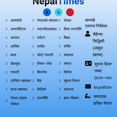
सम्पर्क
अन्तर्वार्ता
नेपालको समाचार
रोचक
प्रवन्ध निर्देशक:
अन्तर्राष्ट्रिय
पत्रपत्रिकाबाट
विश्व राजनीति
सैहैन्सा
अपराध
पर्यटन
शिक्षा
सिद्धिकी
आर्थिक
प्रदेश
संगीत
(अब्दुल
खताब)
कला
फोटो ग्यालरी
समाचार
खेलकुद
विचार–लेख
समाज
सुचना बिभाग दर्
नम्बर
ग्यालरी
बिजनेस
सिनेमा
(७२७-०७४-०
ट्रेन्डिंग समाचार
बैंक
सूचना विभाग
nepaltimes
ताजा समाचार
भिडियो
स्वास्थ्य
सम्पादक:
नेपाल टाइम्स
राजनीति
ज्ञान–विज्ञान
हरिहर नेपाल
स्पेशल