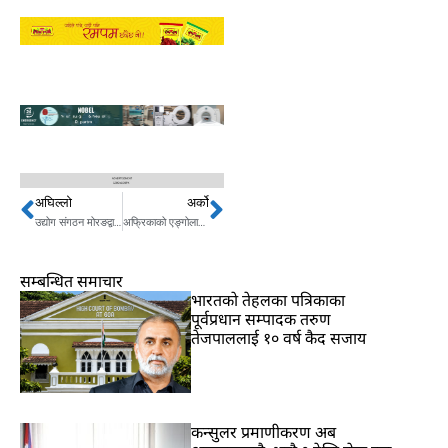
अघिल्लो
अर्को
Prev
Next
उद्योग संगठन मोरङद्वारा स्टार्टअप एण्ड इनोभेशन कार्यक्रम अन्तरगत दोस्रो ब्याचको लागि आवेदन खुला
अफ्रिकाको एङ्गोलामा गुलाबी रङ्गको अतिदुर्लभ हिरा फेला
सम्बन्धित समाचार
भारतकाे तेहलका पत्रिकाका
पूर्वप्रधान सम्पादक तरुण
तेजपाललाई १० वर्ष कैद सजाय
कन्सुलर प्रमाणीकरण अब