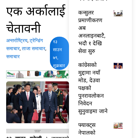
एक अर्कालाई
कन्सुलर
प्रमाणीकरण
चेतावनी
अब
अनलाइनबाटै,
अन्तर्राष्ट्रिय
,
ट्रेन्डिंग
१३
भदौ १ देखि
समाचार
,
ताजा समाचार
,
साउन
सेवा सुरु
समाचार
७९,
कांग्रेसको
शुक्रबार
मुद्दामा नयाँ
मोड, देउवा
पक्षको
पुनरावलोकन
निवेदन
सुनुवाइमा जाने
फ्याक्ट्स
नेपालको