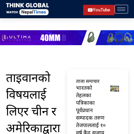
Skip
YouTube
to
content
ताइवानको
ताजा समाचार
भारतकाे
विषयलाई
तेहलका
पत्रिकाका
लिएर चीन र
पूर्वप्रधान
सम्पादक तरुण
अमेरिकाद्वारा
तेजपाललाई १०
वर्ष कैद सजाय