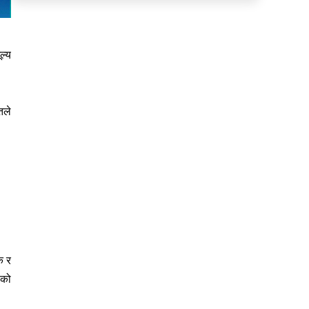
ल्य
तले
क र
ोको