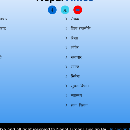
माचार
रोचक
ाबाट
विश्व राजनीति
शिक्षा
संगीत
ी
समाचार
समाज
सिनेमा
सूचना विभाग
स्वास्थ्य
ज्ञान–विज्ञान
26 and all right reserved to Nepal Times | Design By :
InDesign 