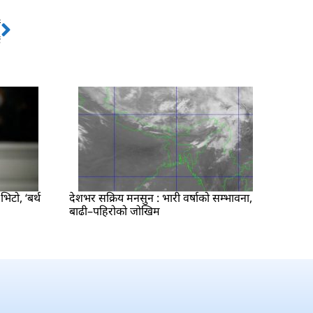
ो
Next
ू
िटो, ‘बर्थ
देशभर सक्रिय मनसुन : भारी वर्षाको सम्भावना,
बाढी–पहिरोको जोखिम