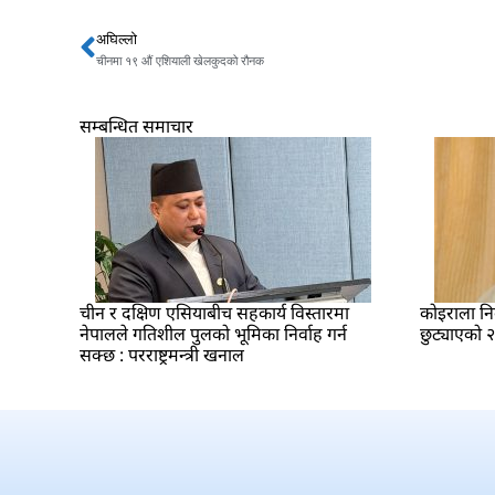
अघिल्लो
Prev
चीनमा १९ औं एशियाली खेलकुदको रौनक
सम्बन्धित समाचार
चीन र दक्षिण एसियाबीच सहकार्य विस्तारमा
कोइराला नि
नेपालले गतिशील पुलको भूमिका निर्वाह गर्न
छुट्याएको 
सक्छ : परराष्ट्रमन्त्री खनाल