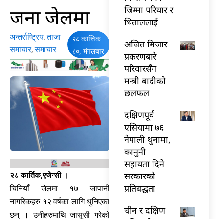
जना जेलमा
जिम्मा परियार र
धिताललाई
अन्तर्राष्ट्रिय
,
ताजा
२८ कात्तिक
अजित मिजार
समाचार
,
समाचार
८०, मंगलबार
प्रकरणबारे
परिवारसँग
मन्त्री बादीको
छलफल
दक्षिणपूर्व
एसियामा ७६
नेपाली थुनामा,
कानुनी
सहायता दिने
सरकारको
२८ कार्तिक,एजेन्सी ।
प्रतिबद्धता
चिनियाँ जेलमा १७ जापानी
नागरिकहरु १२ वर्षका लागि थुनिएका
चीन र दक्षिण
छन् । उनीहरुमाथि जासुसी गरेको