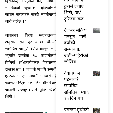
हिरोकाजु मात्सुनोले भने, “जापानी
ट्रम्पले लगाए
नागरिकको सुरक्षाको दृष्टिकोणले
भिटो, ‘बर्थ
जापान सरकारले सक्दो सहयोगलाई
टुरिजम’ बन्द
जारी राख्नेछ ।”
देशभर सक्रिय
जापानको विदेश मन्त्रालयका
मनसुन : भारी
वर्षाको
अनुसार सन् २०१५ मा चीनको
सम्भावना,
संशोधित जासुसीविरोध कानून लागु
बाढी–पहिरोको
भएपछि कम्तीमा १७ जापानीलाई
जोखिम
चिनियाँ अधिकारीहरूले हिरासतमा
राखेका छन् । जापानी औषधि कम्पनी
देवानगन्ज
एस्टेलसका एक जापानी कर्मचारीलाई
घटनाबारे
पक्राउ गरिएको गत महिना चीनस्थित
छानबिन
जापानी राजदूतावासले पुष्टि गरेको
समितिको म्याद
थियो ।
१५ दिन थप
यमनमा हुथीको