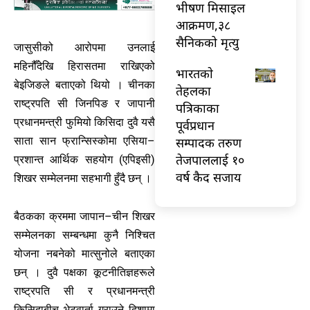
भीषण मिसाइल
आक्रमण,३८
सैनिकको मृत्यु
जासुसीको आरोपमा उनलाई
महिनौँदेखि हिरासतमा राखिएको
भारतकाे
बेइजिङले बताएको थियो । चीनका
तेहलका
राष्ट्रपति सी जिनपिङ र जापानी
पत्रिकाका
प्रधानमन्त्री फुमियो किसिदा दुवै यसै
पूर्वप्रधान
सम्पादक तरुण
साता सान फ्रान्सिस्कोमा एसिया–
तेजपाललाई १०
प्रशान्त आर्थिक सहयोग (एपिइसी)
वर्ष कैद सजाय
शिखर सम्मेलनमा सहभागी हुँदै छन् ।
बैठकका क्रममा जापान–चीन शिखर
सम्मेलनका सम्बन्धमा कुनै निश्चित
योजना नबनेको मात्सुनोले बताएका
छन् । दुवै पक्षका कूटनीतिज्ञहरूले
राष्ट्रपति सी र प्रधानमन्त्री
किसिदाबीच भेटवार्ता गराउने दिशामा