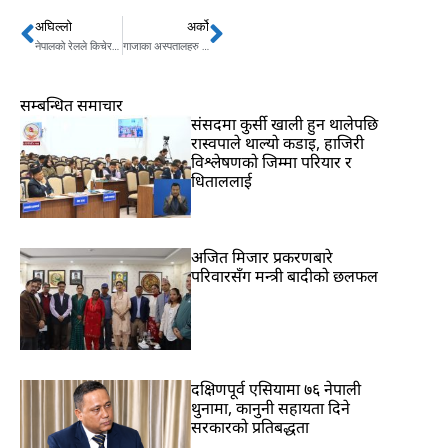
अघिल्लो
अर्को
Prev
Next
नेपालको रेलले किचेर भारतीय ठहरै
गाजाका अस्पतालहरु चिहान बने, यूएनले काम गर्न नसक्ने
सम्बन्धित समाचार
संसदमा कुर्सी खाली हुन थालेपछि
रास्वपाले थाल्यो कडाइ, हाजिरी
विश्लेषणको जिम्मा परियार र
धिताललाई
अजित मिजार प्रकरणबारे
परिवारसँग मन्त्री बादीको छलफल
दक्षिणपूर्व एसियामा ७६ नेपाली
थुनामा, कानुनी सहायता दिने
सरकारको प्रतिबद्धता