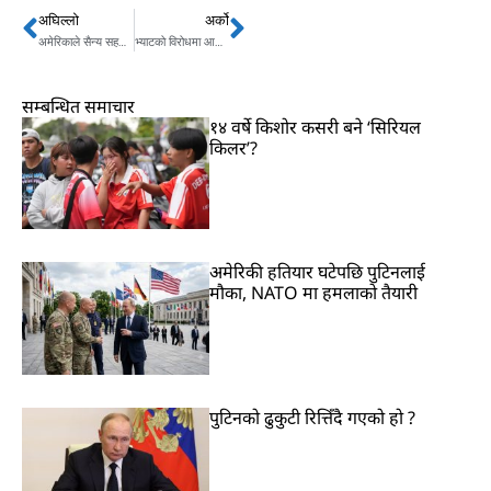
अघिल्लो
अर्को
Prev
Next
अमेरिकाले सैन्य सहयोग नगरे युक्रेनले रुससँगको युद्ध हार्ने
भ्याटको विरोधमा आलु र प्याजको व्यापारमा हड्ताल
सम्बन्धित समाचार
१४ वर्षे किशोर कसरी बने ‘सिरियल
किलर’?
अमेरिकी हतियार घटेपछि पुटिनलाई
मौका, NATO मा हमलाको तैयारी
पुटिनको ढुकुटी रित्तिँदै गएको हो ?