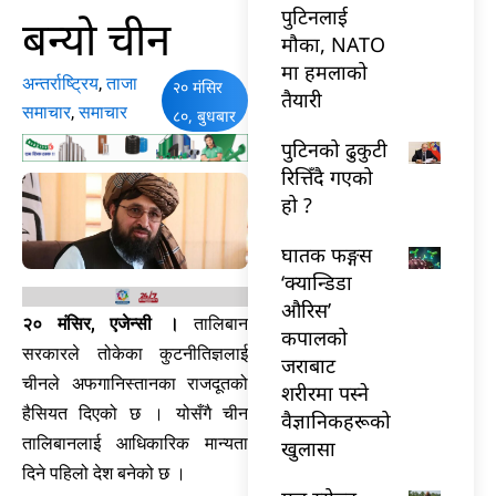
पुटिनलाई
बन्यो चीन
मौका, NATO
मा हमलाको
अन्तर्राष्ट्रिय
,
ताजा
२० मंसिर
तैयारी
समाचार
,
समाचार
८०, बुधबार
पुटिनको ढुकुटी
रित्तिँदै गएको
हो ?
घातक फङ्गस
‘क्यान्डिडा
औरिस’
२० मंसिर, एजेन्सी ।
तालिबान
कपालको
सरकारले तोकेका कुटनीतिज्ञलाई
जराबाट
चीनले अफगानिस्तानका राजदूतको
शरीरमा पस्ने
हैसियत दिएको छ । योसँगै चीन
वैज्ञानिकहरूको
तालिबानलाई आधिकारिक मान्यता
खुलासा
दिने पहिलो देश बनेको छ ।