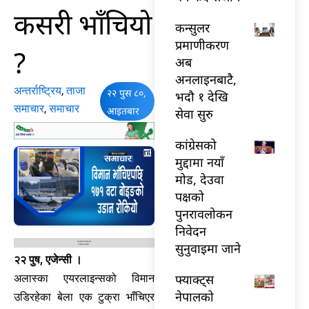
कसरी भाँचियो
कन्सुलर
प्रमाणीकरण
?
अब
अनलाइनबाटै,
अन्तर्राष्ट्रिय
,
ताजा
२२ पुस ८०,
भदौ १ देखि
समाचार
,
समाचार
आइतबार
सेवा सुरु
कांग्रेसको
मुद्दामा नयाँ
मोड, देउवा
पक्षको
पुनरावलोकन
निवेदन
सुनुवाइमा जाने
२२ पुष, एजेन्सी ।
फ्याक्ट्स
अलास्का एयरलाइन्सको विमान
नेपालको
उडिरहेका बेला एक टुक्रा भाँचिएर