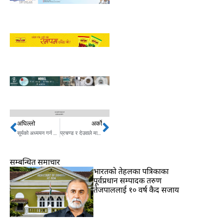
अघिल्लो
अर्को
Prev
Next
सूर्यको अध्ययन गर्न गएको आदित्य –L1गन्तव्यमा
प्रचण्ड र देउवाले माधवलाई कसरी फकाए ?
सम्बन्धित समाचार
भारतकाे तेहलका पत्रिकाका
पूर्वप्रधान सम्पादक तरुण
तेजपाललाई १० वर्ष कैद सजाय