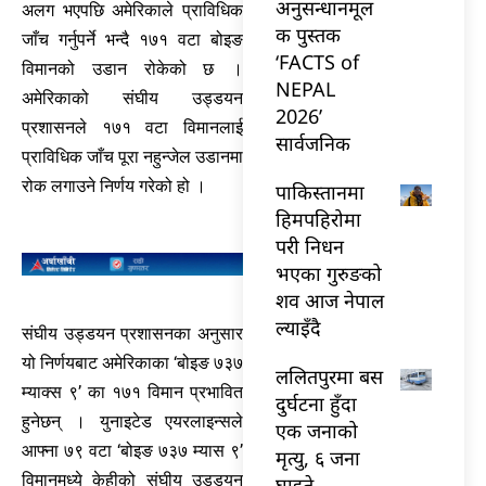
अनुसन्धानमूल
अलग भएपछि अमेरिकाले प्राविधिक
क पुस्तक
जाँच गर्नुपर्ने भन्दै १७१ वटा बोइङ
‘FACTS of
विमानको उडान रोकेको छ ।
NEPAL
अमेरिकाको संघीय उड्डयन
2026’
प्रशासनले १७१ वटा विमानलाई
सार्वजनिक
प्राविधिक जाँच पूरा नहुन्जेल उडानमा
रोक लगाउने निर्णय गरेको हो ।
पाकिस्तानमा
हिमपहिरोमा
परी निधन
भएका गुरुङको
शव आज नेपाल
ल्याइँदै
संघीय उड्डयन प्रशासनका अनुसार
यो निर्णयबाट अमेरिकाका ‘बोइङ ७३७
ललितपुरमा बस
म्याक्स ९’ का १७१ विमान प्रभावित
दुर्घटना हुँदा
हुनेछन् । युनाइटेड एयरलाइन्सले
एक जनाको
आफ्ना ७९ वटा ‘बोइङ ७३७ म्यास ९’
मृत्यु, ६ जना
विमानमध्ये केहीको संघीय उड्डयन
घाइते