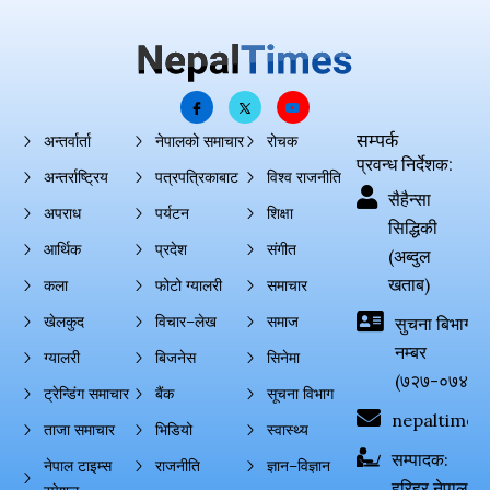
सम्पर्क
अन्तर्वार्ता
नेपालको समाचार
रोचक
प्रवन्ध निर्देशक:
अन्तर्राष्ट्रिय
पत्रपत्रिकाबाट
विश्व राजनीति
सैहैन्सा
अपराध
पर्यटन
शिक्षा
सिद्धिकी
आर्थिक
प्रदेश
संगीत
(अब्दुल
खताब)
कला
फोटो ग्यालरी
समाचार
खेलकुद
विचार–लेख
समाज
सुचना बिभाग दर्
नम्बर
ग्यालरी
बिजनेस
सिनेमा
(७२७-०७४-०
ट्रेन्डिंग समाचार
बैंक
सूचना विभाग
nepaltimes
ताजा समाचार
भिडियो
स्वास्थ्य
सम्पादक:
नेपाल टाइम्स
राजनीति
ज्ञान–विज्ञान
हरिहर नेपाल