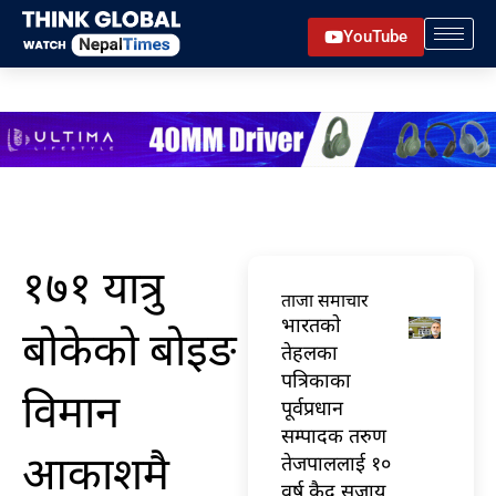
Skip
YouTube
to
content
१७१ यात्रु
ताजा समाचार
भारतकाे
बोकेको बोइङ
तेहलका
पत्रिकाका
विमान
पूर्वप्रधान
सम्पादक तरुण
आकाशमै
तेजपाललाई १०
वर्ष कैद सजाय