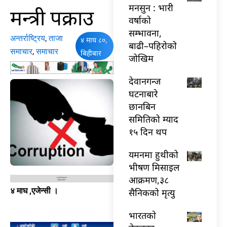
मनसुन : भारी
मन्त्री पक्राउ
वर्षाको
सम्भावना,
अन्तर्राष्ट्रिय
,
ताजा
४ माघ ८०,
बाढी–पहिरोको
समाचार
,
समाचार
बिहीबार
जोखिम
देवानगन्ज
घटनाबारे
छानबिन
समितिको म्याद
१५ दिन थप
यमनमा हुथीको
भीषण मिसाइल
आक्रमण,३८
४ माघ ,एजेन्सी ।
सैनिकको मृत्यु
भारतकाे