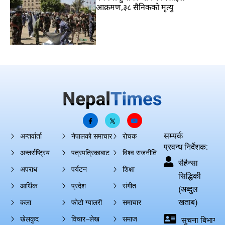
आक्रमण,३८ सैनिकको मृत्यु
सम्पर्क
अन्तर्वार्ता
नेपालको समाचार
रोचक
प्रवन्ध निर्देशक:
अन्तर्राष्ट्रिय
पत्रपत्रिकाबाट
विश्व राजनीति
सैहैन्सा
अपराध
पर्यटन
शिक्षा
सिद्धिकी
आर्थिक
प्रदेश
संगीत
(अब्दुल
खताब)
कला
फोटो ग्यालरी
समाचार
खेलकुद
विचार–लेख
समाज
सुचना बिभाग दर्