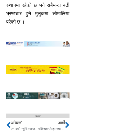
स्थानमा रहेको छ भने सबैभन्दा बढी
भ्रष्टचार हुने मुलुकमा सोमालिया
परेको छ ।
अघिल्लो
अर्को
Prev
Next
२१ वर्षमै न्युजिल्याण्डकी सांसद, संसदमा हाका प्रदर्शन, भिडियो भयो भाइरल
पाकिस्तानले इरानमा आक्रमण गरेपछि अमेरिका गद्गद्