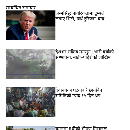
सम्बन्धित समाचार
जन्मसिद्ध नागरिकतामा ट्रम्पले
लगाए भिटो, ‘बर्थ टुरिजम’ बन्द
देशभर सक्रिय मनसुन : भारी वर्षाको
सम्भावना, बाढी–पहिरोको जोखिम
देवानगन्ज घटनाबारे छानबिन
समितिको म्याद १५ दिन थप
यमनमा हुथीको भीषण मिसाइल