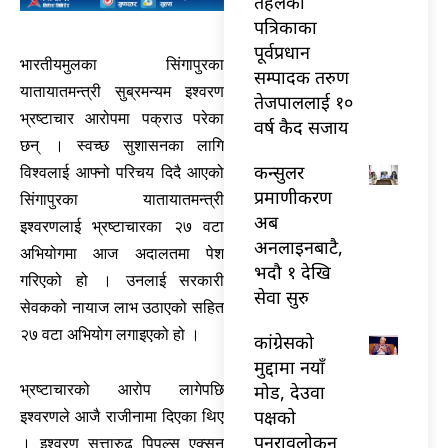
तेहलका
पत्रिकाका
पूर्वप्रधान
भारतीयमुलका सिंगापुरका
सम्पादक तरुण
यातायातमन्त्री सुब्रमन्यम इश्वरण
तेजपाललाई १०
भ्रष्टाचार आरोपमा पक्राउ परेका
वर्ष कैद सजाय
छन् । स्वच्छ सुशासनका लागि
कन्सुलर
विश्वलाई आफ्नो परिचय दिदै आएको
प्रमाणीकरण
सिंगापुरका यातायातमन्त्री
अब
इश्वरणलाई भ्रष्टाचारका २७ वटा
अनलाइनबाटै,
अभियोगमा आज अदालतमा पेश
भदौ १ देखि
गरिएको हो । उनलाई सरकारी
सेवा सुरु
सेवकको नायाज लाभ उठाएको सहित
२७ वटा अभियोग लगाइएको हो ।
कांग्रेसको
मुद्दामा नयाँ
मोड, देउवा
भ्रष्टाचारको आरोप लागेपछि
पक्षको
इश्वरणले आजै राजीनामा दिएका थिए
पुनरावलोकन
। इश्वरण सत्तारुढ पिपुल्स एक्सन