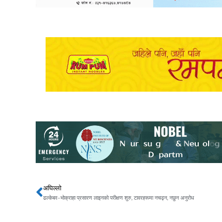
अघिल्लो
Prev
ढल्केबर–भोक्राहा प्रसारण लाइनको परीक्षण शुरु, टावरहरूमा नचढ्न, नछुन अनुरोध