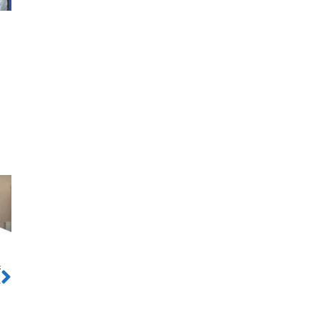
ो
Next
र