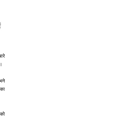
ारे
 ।
भने
तका
लको