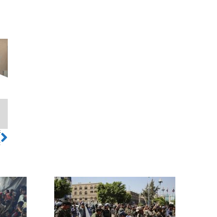
ो
Next
ि