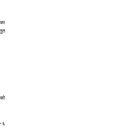
ाका
तुत
कको
र–६