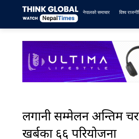
Skip
to
नेपालको समाचार
विश्व राजनी
content
लगानी सम्मेलन अन्तिम च
खर्बका ६६ परियोजना