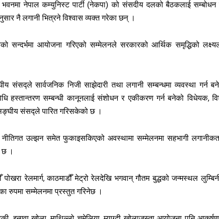
् भवनमा नेपाल कम्युनिस्ट पार्टी (नेकपा) को संसदीय दलको बैठकलाई सम्बोधन गर
सार नै लगानी भित्रने विश्वास व्यक्त गरेका छन् ।
ो सन्दर्भमा आयोजना गरिएको सम्मेलनले सरकारको आर्थिक समृद्धिको लक्ष्य
य संसद्ले सार्वजनिक निजी साझेदारी तथा लगानी सम्बन्धमा व्यवस्था गर्न बन
धि हस्तान्तरण सम्बन्धी कानूनलाई संशोधन र एकीकरण गर्न बनेको विधेयक, वि
 सङ्घीय संसद्ले पारित गरिसकेको छ ।
ा नीतिगत उल्झन समेत फुकाइसकिएको अवस्थामा सम्मेलनमा सहभागी लगानीकर्त
ो छ ।
ँ पोखरा रेलमार्ग, काठमाडौँ मेट्रो रेलदेखि भगवान् गौतम बुद्धको जन्मस्थल लुम्बिन
 का रुपमा सम्मेलनमा प्रस्तुत गरिनेछ ।
गण्डकी, इन्गवा खोला, माथिल्लो चमेलिया, म्याग्दी खोलाजस्ता आयोजना पनि आकर्ष