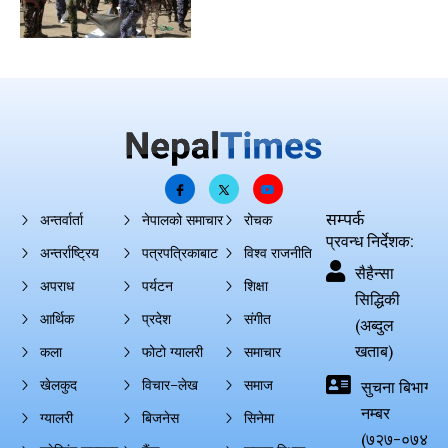
सम्पर्क
अन्तर्वार्ता
नेपालको समाचार
रोचक
प्रवन्ध निर्देशक:
अन्तर्राष्ट्रिय
पत्रपत्रिकाबाट
विश्व राजनीति
सैहैन्सा
अपराध
पर्यटन
शिक्षा
सिद्धिकी
आर्थिक
प्रदेश
संगीत
(अब्दुल
खताब)
कला
फोटो ग्यालरी
समाचार
खेलकुद
विचार–लेख
समाज
सुचना बिभाग दर्
नम्बर
ग्यालरी
बिजनेस
सिनेमा
(७२७-०७४-०