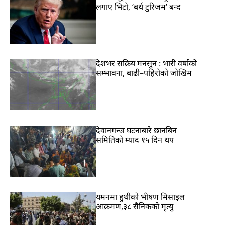
लगाए भिटो, ‘बर्थ टुरिजम’ बन्द
देशभर सक्रिय मनसुन : भारी वर्षाको
सम्भावना, बाढी–पहिरोको जोखिम
देवानगन्ज घटनाबारे छानबिन
समितिको म्याद १५ दिन थप
यमनमा हुथीको भीषण मिसाइल
आक्रमण,३८ सैनिकको मृत्यु