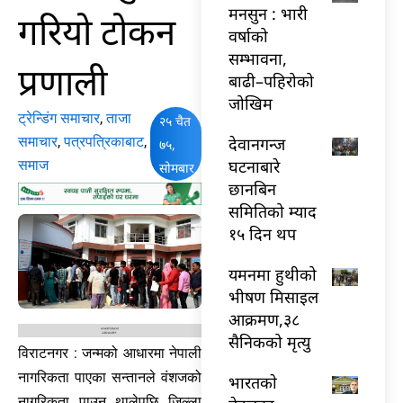
मनसुन : भारी
गरियो टोकन
वर्षाको
सम्भावना,
प्रणाली
बाढी–पहिरोको
जोखिम
ट्रेन्डिंग समाचार
,
ताजा
२५ चैत
समाचार
,
पत्रपत्रिकाबाट
,
देवानगन्ज
७५,
घटनाबारे
समाज
सोमबार
छानबिन
समितिको म्याद
१५ दिन थप
यमनमा हुथीको
भीषण मिसाइल
आक्रमण,३८
सैनिकको मृत्यु
विराटनगर : जन्मको आधारमा नेपाली
नागरिकता पाएका सन्तानले वंशजको
भारतकाे
नागरिकता पाउन थालेपछि जिल्ला