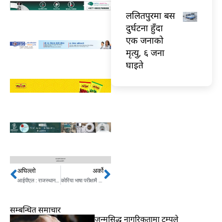
ललितपुरमा बस
दुर्घटना हुँदा
एक जनाको
मृत्यु, ६ जना
घाइते
अघिल्लो
अर्को
Prev
Next
आईपीएल : राजस्थानलाई हराउँदै कोलकाता शीर्षस्थानमा
काेरिया भाषा परीक्षामै बाहिरियो १ अर्ब २६ करोड
सम्बन्धित समाचार
जन्मसिद्ध नागरिकतामा ट्रम्पले