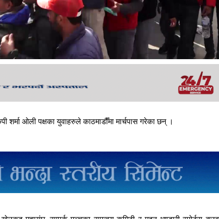
पी शर्मा ओली पक्षका युवाहरुले काठमाडौँमा मार्चपास गरेका छन् ।