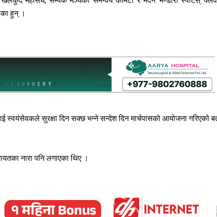
यन, खेलकुद महासंघ, सम्पर्क मञ्चका समन्वय कमिटी र मदन भण्डारी स्पोर्टस् क्ल
ेका हुन् ।
 स्वयंसेवकले सुरक्षा दिन सक्छ भन्ने सन्देश दिन मार्चपासको आयोजना गरिएको ब
लगायतका नारा पनि लगाएका थिए ।