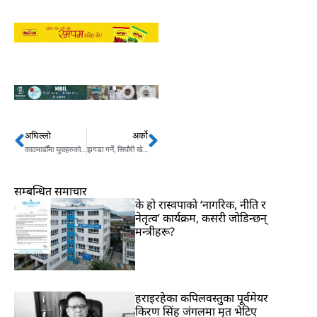
अघिल्लो
अर्को
Prev
Next
काठमाडौँमा युवाहरुको नारा : केपी ओली आई लभ यु
झगडा गर्ने, सिघौरी खेल्ने, भूईँ खोस्रिने बानी परेकाहरु हटेः प्रधानमन्त्री ओली
सम्बन्धित समाचार
के हो रास्वपाको ‘नागरिक, नीति र
नेतृत्व’ कार्यक्रम, कसरी जोडिन्छन्
मन्त्रीहरू?
हराइरहेका कपिलवस्तुका पूर्वमेयर
किरण सिंह जंगलमा मृत भेटिए