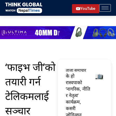
Skip
YouTube
to
content
‘फाइभ जी’को
ताजा समाचार
के हो
तयारी गर्न
रास्वपाको
‘नागरिक, नीति
टेलिकमलाई
र नेतृत्व’
कार्यक्रम,
सञ्चार
कसरी
जोडिन्छन्