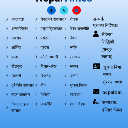
सम्पर्क
अन्तर्वार्ता
नेपालको समाचार
रोचक
प्रवन्ध निर्देशक:
अन्तर्राष्ट्रिय
पत्रपत्रिकाबाट
विश्व राजनीति
सैहैन्सा
अपराध
पर्यटन
शिक्षा
सिद्धिकी
आर्थिक
प्रदेश
संगीत
(अब्दुल
खताब)
कला
फोटो ग्यालरी
समाचार
खेलकुद
विचार–लेख
समाज
सुचना बिभाग दर्
नम्बर
ग्यालरी
बिजनेस
सिनेमा
(७२७-०७४-०
ट्रेन्डिंग समाचार
बैंक
सूचना विभाग
nepaltimes
ताजा समाचार
भिडियो
स्वास्थ्य
सम्पादक:
नेपाल टाइम्स
राजनीति
ज्ञान–विज्ञान
हरिहर नेपाल
स्पेशल