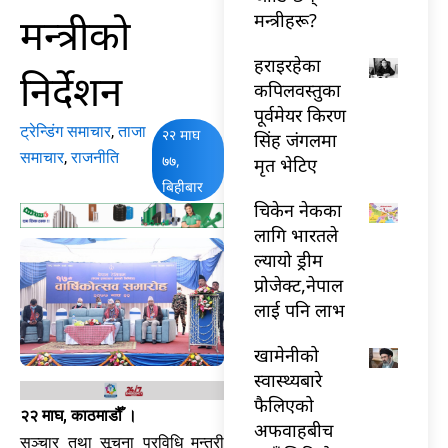
मन्त्रीको
मन्त्रीहरू?
हराइरहेका
निर्देशन
कपिलवस्तुका
पूर्वमेयर किरण
ट्रेन्डिंग समाचार
,
ताजा
२२ माघ
सिंह जंगलमा
समाचार
,
राजनीति
७७,
मृत भेटिए
बिहीबार
चिकेन नेकका
लागि भारतले
ल्यायो ड्रीम
प्रोजेक्ट,नेपाल
लाई पनि लाभ
खामेनीको
स्वास्थ्यबारे
फैलिएको
२२ माघ, काठमाडौँ ।
अफवाहबीच
सञ्चार तथा सूचना प्रविधि मन्त्री