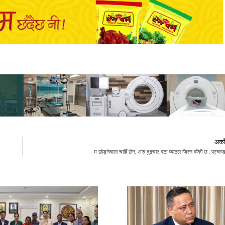
अर्क
म छोड्नेवाला चाहिँ छैन, अरु दुइचार वटा ब्याटल जित्न बाँकी छ : प्रचण्