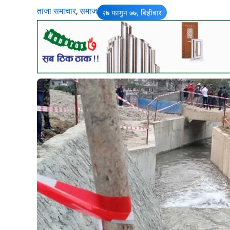
ताजा समाचार
,
समाज
२७ फागुन ७७, बिहीबार