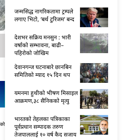
जन्मसिद्ध नागरिकतामा ट्रम्पले
लगाए भिटो, ‘बर्थ टुरिजम’ बन्द
देशभर सक्रिय मनसुन : भारी
वर्षाको सम्भावना, बाढी–
पहिरोको जोखिम
देवानगन्ज घटनाबारे छानबिन
समितिको म्याद १५ दिन थप
यमनमा हुथीको भीषण मिसाइल
आक्रमण,३८ सैनिकको मृत्यु
भारतकाे तेहलका पत्रिकाका
तको
पूर्वप्रधान सम्पादक तरुण
तेजपाललाई १० वर्ष कैद सजाय