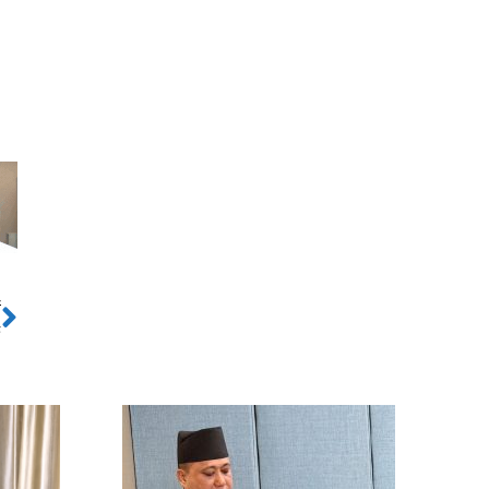
ो
Next
ड