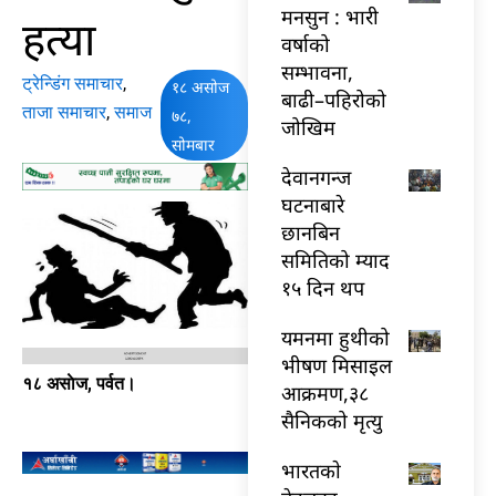
मनसुन : भारी
हत्या
वर्षाको
सम्भावना,
ट्रेन्डिंग समाचार
,
१८ असोज
बाढी–पहिरोको
ताजा समाचार
,
समाज
७८,
जोखिम
सोमबार
देवानगन्ज
घटनाबारे
छानबिन
समितिको म्याद
१५ दिन थप
यमनमा हुथीको
भीषण मिसाइल
१८ असाेज, पर्वत।
आक्रमण,३८
सैनिकको मृत्यु
भारतकाे