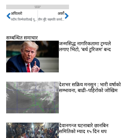
अघिल्लो
अर्को
Prev
Next
पदीय जिम्मेवारीलाई पूरा गर्नुपर्छ भन्नेमा सचेत छु : सभामुख सापकोटा
तीन बुँदे सहमति कार्यान्वयन नभएकोमा विप्लवको असन्तुष्टि, जटिल परिस्थित सिर्जना हुने चेतावनी
सम्बन्धित समाचार
जन्मसिद्ध नागरिकतामा ट्रम्पले
लगाए भिटो, ‘बर्थ टुरिजम’ बन्द
देशभर सक्रिय मनसुन : भारी वर्षाको
सम्भावना, बाढी–पहिरोको जोखिम
देवानगन्ज घटनाबारे छानबिन
समितिको म्याद १५ दिन थप