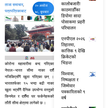
कालोबजारीः
ताजा समाचार
,
२० असोज
काठमाडौँका
पत्रपत्रिकाबाट
७८, बुधबार
डिपोमा सादा
पोसाकमा प्रहरी
परिचालन
एनपीएल २०२६
तिहारमा,
कात्तिक ९ देखि
क्रिकेटको
भिडन्त
कोरोना महामारीमा बन्द गरिएका
नेपाल–भारत सीमा नाका दशैँ
विश्वास,
नजिकिएसँगै खुला गरिएका छन् ।
निष्पक्षता र
भारततर्फका १५ भन्दा बढी नाका
जिम्मेवार
खुला भएसँगै दैनिक उपभोग्य वस्तुको
पत्रकारिताको ९
किनमेल र दशैँमा घर फर्कनेहरूको
वर्ष
ताँती सीमा क्षेत्रमा लागेको छ ।