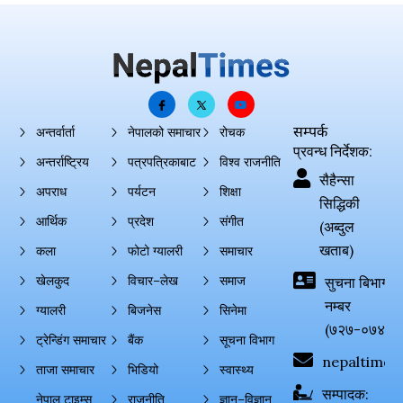
सम्पर्क
अन्तर्वार्ता
नेपालको समाचार
रोचक
प्रवन्ध निर्देशक:
अन्तर्राष्ट्रिय
पत्रपत्रिकाबाट
विश्व राजनीति
सैहैन्सा
अपराध
पर्यटन
शिक्षा
सिद्धिकी
आर्थिक
प्रदेश
संगीत
(अब्दुल
खताब)
कला
फोटो ग्यालरी
समाचार
खेलकुद
विचार–लेख
समाज
सुचना बिभाग दर्
नम्बर
ग्यालरी
बिजनेस
सिनेमा
(७२७-०७४-०
ट्रेन्डिंग समाचार
बैंक
सूचना विभाग
nepaltimes
ताजा समाचार
भिडियो
स्वास्थ्य
सम्पादक:
नेपाल टाइम्स
राजनीति
ज्ञान–विज्ञान