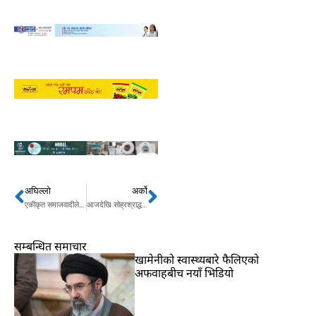
अघिल्लो
अर्को
Prev
Next
एकीकृत समाजवादीले मन्त्रीको नाम पठाउन मापदण्ड बनाउँदै
आजदेखि सोह्रश्राद्ध समापन गरिँदै
सम्बन्धित समाचार
खामेनीको स्वास्थ्यबारे फैलिएको
अफवाहबीच नयाँ भिडियो