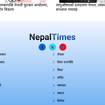
म्बनपछि नेपाली फुटबल अन्योलमा,
लागुऔषधको दलदलमा नेपाल, तस्क
ीन विकल्प
सञ्जाल भयावह
माचार
रोचक
ाबाट
विश्व राजनीति
शिक्षा
संगीत
ी
समाचार
समाज
सिनेमा