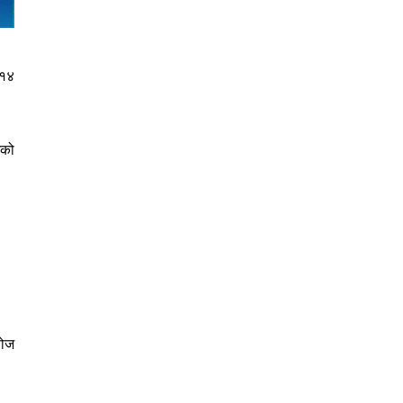
 १४
मको
सोज