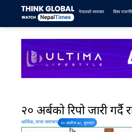
Skip
to
नेपालको समाचार
विश्व राजनी
content
२० अर्बको रिपो जारी गर्दै राष्
आर्थिक
,
ताजा समाचार
२० असोज ७८, बुधबार