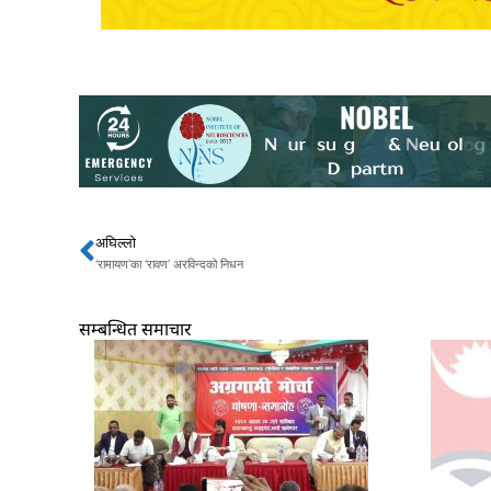
अघिल्लो
Prev
‘रामायण’का ‘रावण’ अरविन्दको निधन
सम्बन्धित समाचार