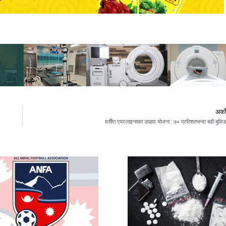
अर्क
दसैँमा एयरलाइन्सका उपहार योजना : ७० प्रतिशतभन्दा बढी बुकि