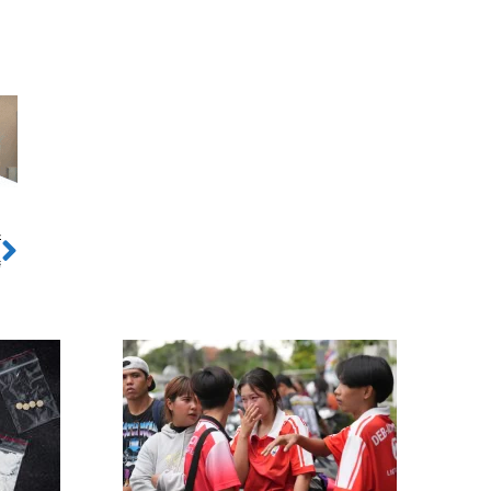
ो
Next
ङ