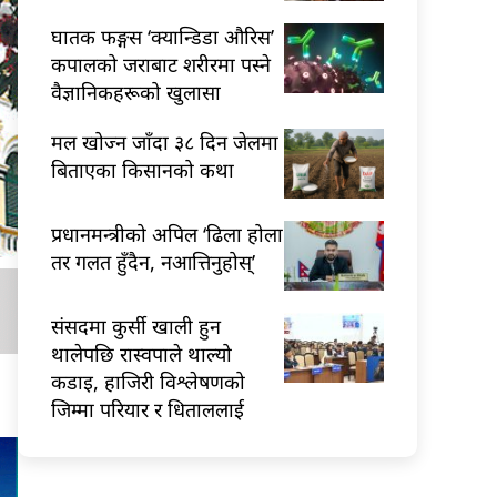
घातक फङ्गस ‘क्यान्डिडा औरिस’
कपालको जराबाट शरीरमा पस्ने
वैज्ञानिकहरूको खुलासा
मल खोज्न जाँदा ३८ दिन जेलमा
बिताएका किसानको कथा
प्रधानमन्त्रीको अपिल ‘ढिला होला
तर गलत हुँदैन, नआत्तिनुहोस्’
संसदमा कुर्सी खाली हुन
थालेपछि रास्वपाले थाल्यो
कडाइ, हाजिरी विश्लेषणको
जिम्मा परियार र धिताललाई