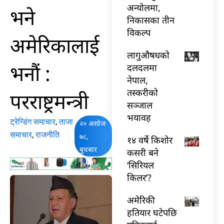
अन्योलमा,
भने
निकासका तीन
विकल्प
अमेरिकालाई
लागुऔषधको
भनौं :
दलदलमा
नेपाल,
तस्करीको
परराष्ट्रमन्त्री
सञ्जाल
भयावह
ट्रेन्डिंग समाचार
,
ताजा
२० असोज
समाचार
,
राजनीति
७८,
१४ वर्षे किशोर
बुधबार
कसरी बने
‘सिरियल
किलर’?
अमेरिकी
हतियार घटेपछि