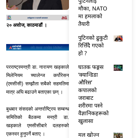
पुटिनलाई
मौका, NATO
मा हमलाको
तैयारी
२० असोज, काठमाडौं ।
पुटिनको ढुकुटी
रित्तिँदै गएको
हो ?
घातक फङ्गस
परराष्ट्रमन्त्री डा. नारायण खड्काले
‘क्यान्डिडा
मिलेनियम च्यालेन्ज कर्पोरेसन
औरिस’
(एमसीसी) सम्झौता सबैको सहमतिमा
कपालको
मात्र अघि बढाउने बताएका छन् ।
जराबाट
शरीरमा पस्ने
बुधबार संसदको अन्तर्राष्ट्रिय सम्बन्ध
वैज्ञानिकहरूको
समितिको बैठकमा मन्त्री डा.
खुलासा
खड्काले एमसीसीबारे दलहरुको
मल खोज्न
एकस्वर हुनुपर्ने बताए ।