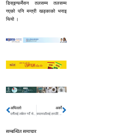
डिस्इन्फर्मेसन तलसम्म तलसम्म
गएको पनि मन्त्री खड्काको भनाइ
थियो ।
अघिल्लो
अर्को
Prev
Next
दशैँलाई लक्षित गर्दै सेनाले सुरु गर्याे नि:शुल्क यातायात सेवा
काठमाडौंलाई हराउँदै भैरहवा ईपीएलको क्वालिफायरमा
सम्बन्धित समाचार