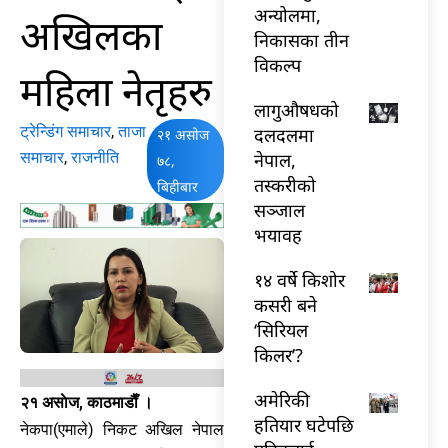
अन्योलमा,
अखिलका
निकासका तीन
विकल्प
महिला नेतृहरु
लागुऔषधको
ट्रेन्डिंग समाचार
,
ताजा
दलदलमा
२१ असोज
समाचार
,
राजनीति
नेपाल,
७८,
तस्करीको
बिहीबार
सञ्जाल
भयावह
१४ वर्षे किशोर
कसरी बने
‘सिरियल
किलर’?
अमेरिकी
२१ असाेज, काठमाडाैँ ।
हतियार घटेपछि
नेकपा(एमाले) निकट अखिल नेपाल