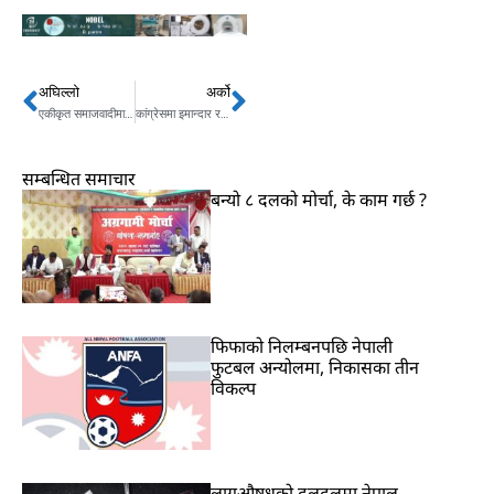
अघिल्लो
अर्को
Prev
Next
एकीकृत समाजवादीमा मन्त्री छान्ने अधिकार माधव नेपाललाई
कांग्रेसमा इमान्दार र योग्य कार्यकर्तामाथि अन्याय
सम्बन्धित समाचार
बन्यो ८ दलको मोर्चा, के काम गर्छ ?
फिफाको निलम्बनपछि नेपाली
फुटबल अन्योलमा, निकासका तीन
विकल्प
लागुऔषधको दलदलमा नेपाल,