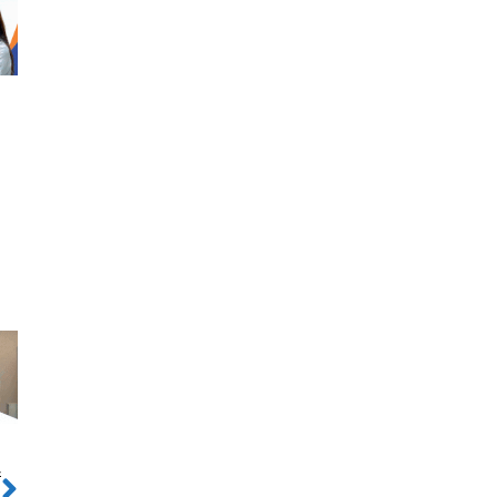
ो
Next