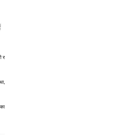
ी र
था,
ेका