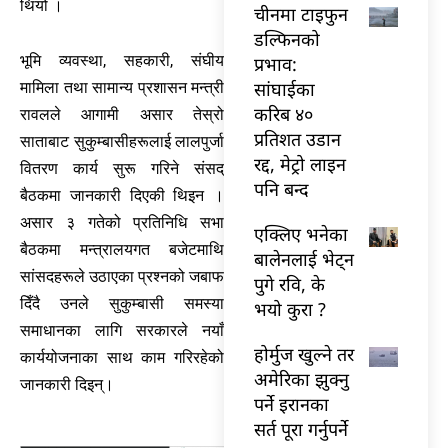
थियो ।
चीनमा टाइफुन
डल्फिनको
भूमि व्यवस्था, सहकारी, संघीय
प्रभाव:
सांघाईका
मामिला तथा सामान्य प्रशासन मन्त्री
करिब ४०
रावलले आगामी असार तेस्रो
प्रतिशत उडान
साताबाट सुकुम्बासीहरूलाई लालपुर्जा
रद्द, मेट्रो लाइन
वितरण कार्य सुरू गरिने संसद्
पनि बन्द
बैठकमा जानकारी दिएकी थिइन ।
असार ३ गतेको प्रतिनिधि सभा
एक्लिए भनेका
बैठकमा मन्त्रालयगत बजेटमाथि
बालेनलाई भेट्न
सांसदहरूले उठाएका प्रश्नको जबाफ
पुगे रवि, के
दिँदै उनले सुकुम्बासी समस्या
भयो कुरा ?
समाधानका लागि सरकारले नयाँ
होर्मुज खुल्ने तर
कार्ययोजनाका साथ काम गरिरहेको
अमेरिका झुक्नु
जानकारी दिइन्।
पर्ने इरानका
सर्त पूरा गर्नुपर्ने