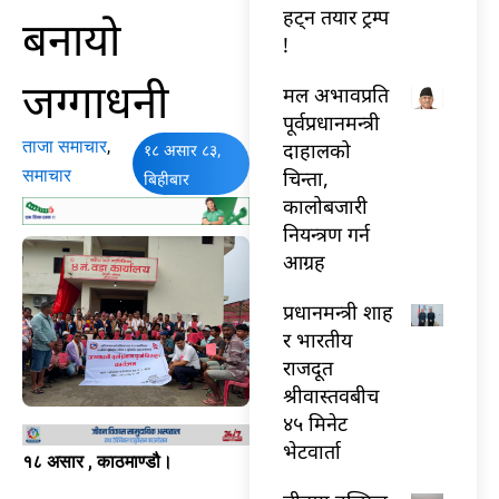
हट्न तयार ट्रम्प
बनायो
!
जग्गाधनी
मल अभावप्रति
पूर्वप्रधानमन्त्री
ताजा समाचार
,
दाहालको
१८ असार ८३,
समाचार
चिन्ता,
बिहीबार
कालोबजारी
नियन्त्रण गर्न
आग्रह
प्रधानमन्त्री शाह
र भारतीय
राजदूत
श्रीवास्तवबीच
४५ मिनेट
भेटवार्ता
१८ असार , काठमाण्डौ।