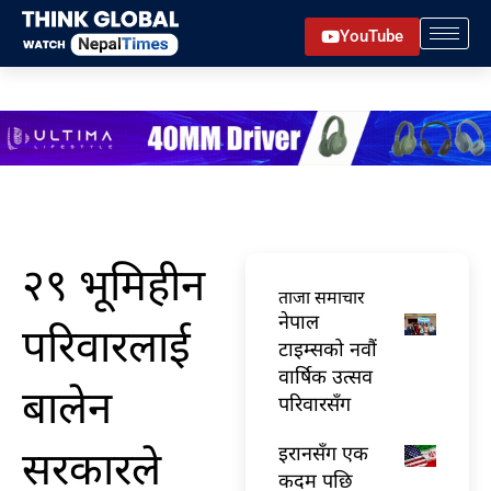
Skip
YouTube
to
content
२९ भूमिहीन
ताजा समाचार
नेपाल
परिवारलाई
टाइम्सको नवौं
वार्षिक उत्सव
बालेन
परिवारसँग
सरकारले
इरानसँग एक
कदम पछि