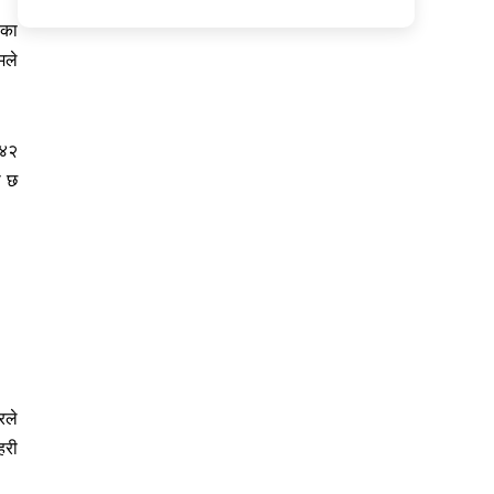
एका
मले
 ४२
ो छ
रले
हरी