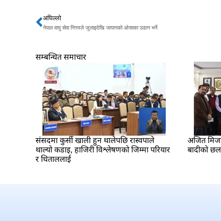
अघिल्लो
Prev
नेपाल वायु सेवा निगमले जुलाइदेखि जापानको ओसाका उडान भर्ने
सम्बन्धित समाचार
संसदमा कुर्सी खाली हुन थालेपछि रास्वपाले
अजित मिजार 
थाल्यो कडाइ, हाजिरी विश्लेषणको जिम्मा परियार
बादीको छ
र धिताललाई