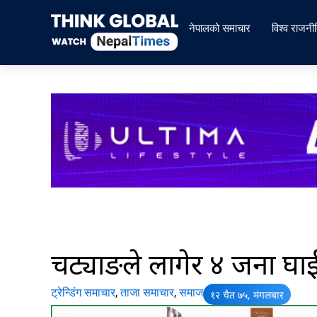
Skip
to
नेपालको समाचार
विश्व राजनी
content
चट्याङले लागेर ४ जना घाईत
ट्रेन्डिंग समाचार
,
ताजा समाचार
,
समाज
१२ चैत ७५, मंगलबार