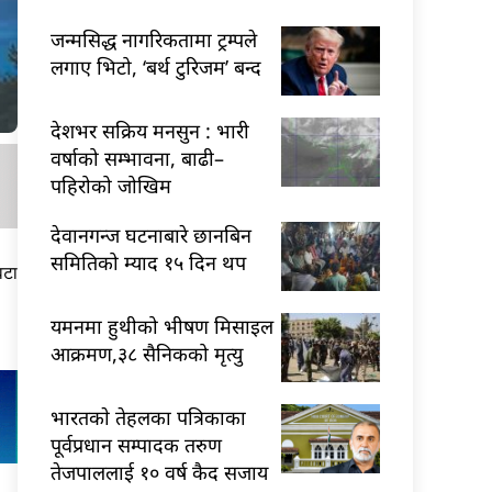
जन्मसिद्ध नागरिकतामा ट्रम्पले
लगाए भिटो, ‘बर्थ टुरिजम’ बन्द
देशभर सक्रिय मनसुन : भारी
वर्षाको सम्भावना, बाढी–
पहिरोको जोखिम
देवानगन्ज घटनाबारे छानबिन
समितिको म्याद १५ दिन थप
वटा
यमनमा हुथीको भीषण मिसाइल
आक्रमण,३८ सैनिकको मृत्यु
भारतकाे तेहलका पत्रिकाका
पूर्वप्रधान सम्पादक तरुण
तेजपाललाई १० वर्ष कैद सजाय