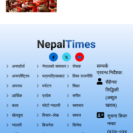
सम्पर्क
अन्तर्वार्ता
नेपालको समाचार
रोचक
प्रवन्ध निर्देशक:
अन्तर्राष्ट्रिय
पत्रपत्रिकाबाट
विश्व राजनीति
सैहैन्सा
अपराध
पर्यटन
शिक्षा
सिद्धिकी
आर्थिक
प्रदेश
संगीत
(अब्दुल
खताब)
कला
फोटो ग्यालरी
समाचार
खेलकुद
विचार–लेख
समाज
सुचना बिभाग दर्
नम्बर
ग्यालरी
बिजनेस
सिनेमा
(७२७-०७४-०