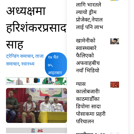
लागि भारतले
अध्यक्षमा
ल्यायो ड्रीम
प्रोजेक्ट,नेपाल
हरिशंकरप्रसाद
लाई पनि लाभ
साह
खामेनीको
स्वास्थ्यबारे
फैलिएको
ट्रेन्डिंग समाचार
,
ताजा
१७ चैत
अफवाहबीच
समाचार
,
स्वास्थ्य
७५,
नयाँ भिडियो
आइतबार
ग्यास
कालोबजारीः
काठमाडौँका
डिपोमा सादा
पोसाकमा प्रहरी
परिचालन