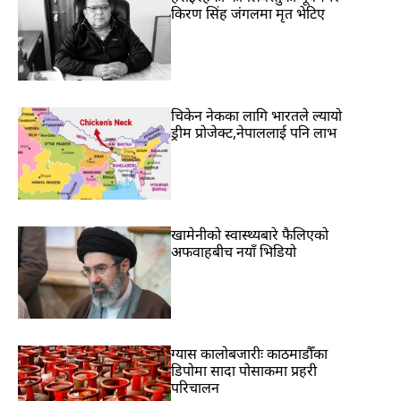
किरण सिंह जंगलमा मृत भेटिए
चिकेन नेकका लागि भारतले ल्यायो
ड्रीम प्रोजेक्ट,नेपाललाई पनि लाभ
खामेनीको स्वास्थ्यबारे फैलिएको
अफवाहबीच नयाँ भिडियो
ग्यास कालोबजारीः काठमाडौँका
डिपोमा सादा पोसाकमा प्रहरी
परिचालन