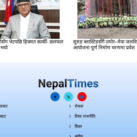
ीसँग भेटपछि हिक्मत कार्की- छलफल
सुरुङ ब्लास्टिङसँगै तमोर–मेवा जलविद्
 भयो
आयोजना पूर्ण निर्माण चरणमा प्रवेश
माचार
रोचक
ाबाट
विश्व राजनीति
शिक्षा
संगीत