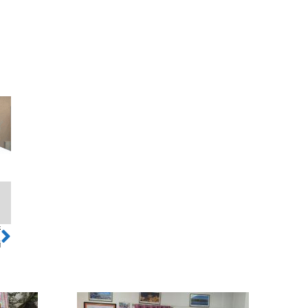
ो
Next
ा