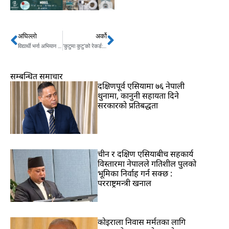
अघिल्लो
अर्को
Prev
Next
विद्यार्थी भर्ना अभियान सफल बनाउन विराटनगर महानगर तात्यो
‘कुटुमा कुटु’को रेकर्ड: बन्यो १० करोड भियुअर्स कमाउने पहिलो नेपाली गीत
सम्बन्धित समाचार
दक्षिणपूर्व एसियामा ७६ नेपाली
थुनामा, कानुनी सहायता दिने
सरकारको प्रतिबद्धता
चीन र दक्षिण एसियाबीच सहकार्य
विस्तारमा नेपालले गतिशील पुलको
भूमिका निर्वाह गर्न सक्छ :
परराष्ट्रमन्त्री खनाल
कोइराला निवास मर्मतका लागि