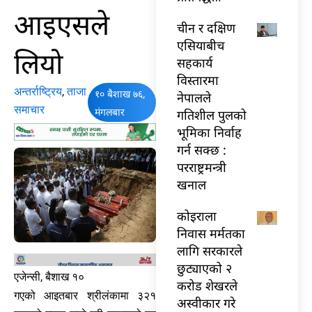
आइएसले
चीन र दक्षिण
एसियाबीच
लियो
सहकार्य
विस्तारमा
अन्तर्राष्ट्रिय
,
ताजा
१० बैशाख ७६,
नेपालले
समाचार
मंगलबार
गतिशील पुलको
भूमिका निर्वाह
गर्न सक्छ :
परराष्ट्रमन्त्री
खनाल
कोइराला
निवास मर्मतका
लागि सरकारले
छुट्याएको २
एजेन्सी, बैशाख १०
करोड शेखरले
गएको आइतबार श्रीलंकामा ३२१
अस्वीकार गरे