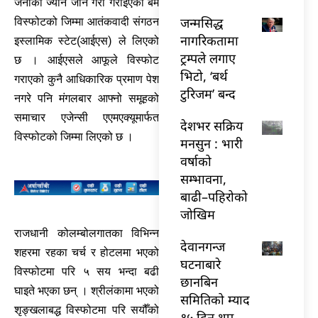
जनाको ज्यान जाने गरी गराइएको बम
जन्मसिद्ध
विस्फोटको जिम्मा आतंकवादी संगठन
नागरिकतामा
इस्लामिक स्टेट(आईएस) ले लिएको
ट्रम्पले लगाए
छ । आईएसले आफूले विस्फोट
भिटो, ‘बर्थ
गराएको कुनै आधिकारिक प्रमाण पेश
टुरिजम’ बन्द
नगरे पनि मंगलबार आफ्नो समूहको
समाचार एजेन्सी एएमएक्यूमार्फत
देशभर सक्रिय
विस्फोटको जिम्मा लिएको छ ।
मनसुन : भारी
वर्षाको
सम्भावना,
बाढी–पहिरोको
जोखिम
राजधानी कोलम्बोलगातका विभिन्न
देवानगन्ज
शहरमा रहका चर्च र होटलमा भएको
घटनाबारे
विस्फोटमा परि ५ सय भन्दा बढी
छानबिन
घाइते भएका छन् । श्रीलंकामा भएको
समितिको म्याद
शृङ्खलाबद्ध विस्फोटमा परि सयौँको
१५ दिन थप