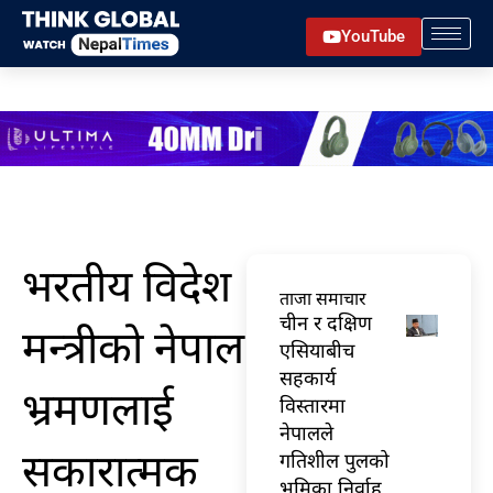
Skip
YouTube
to
content
भरतीय विदेश
ताजा समाचार
चीन र दक्षिण
मन्त्रीको नेपाल
एसियाबीच
सहकार्य
भ्रमणलाई
विस्तारमा
नेपालले
सकारात्मक
गतिशील पुलको
भूमिका निर्वाह