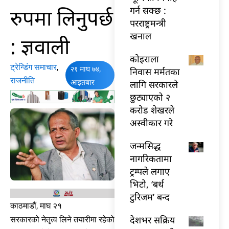
रुपमा लिनुपर्छ
गर्न सक्छ :
परराष्ट्रमन्त्री
खनाल
: ज्ञवाली
कोइराला
ट्रेन्डिंग समाचार
,
२१ माघ ७४,
निवास मर्मतका
राजनीति
आइतबार
लागि सरकारले
छुट्याएको २
करोड शेखरले
अस्वीकार गरे
जन्मसिद्ध
नागरिकतामा
ट्रम्पले लगाए
भिटो, ‘बर्थ
टुरिजम’ बन्द
काठमाडौं, माघ २१
देशभर सक्रिय
सरकारको नेतृत्व लिने तयारीमा रहेको