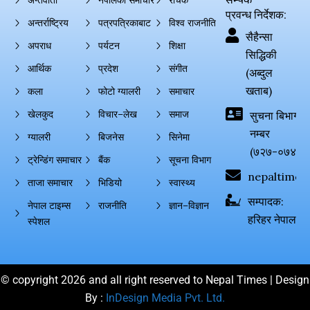
अन्तर्वार्ता
नेपालको समाचार
रोचक
प्रवन्ध निर्देशक:
अन्तर्राष्ट्रिय
पत्रपत्रिकाबाट
विश्व राजनीति
सैहैन्सा
अपराध
पर्यटन
शिक्षा
सिद्धिकी
आर्थिक
प्रदेश
संगीत
(अब्दुल
खताब)
कला
फोटो ग्यालरी
समाचार
खेलकुद
विचार–लेख
समाज
सुचना बिभाग दर्
नम्बर
ग्यालरी
बिजनेस
सिनेमा
(७२७-०७४-०
ट्रेन्डिंग समाचार
बैंक
सूचना विभाग
nepaltimes
ताजा समाचार
भिडियो
स्वास्थ्य
सम्पादक:
नेपाल टाइम्स
राजनीति
ज्ञान–विज्ञान
हरिहर नेपाल
स्पेशल
© copyright 2026 and all right reserved to Nepal Times | Design
By :
InDesign Media Pvt. Ltd.