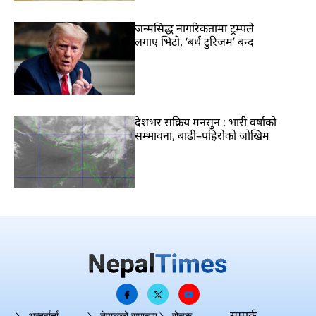
जन्मसिद्ध नागरिकतामा ट्रम्पले
लगाए भिटो, ‘बर्थ टुरिजम’ बन्द
देशभर सक्रिय मनसुन : भारी वर्षाको
सम्भावना, बाढी–पहिरोको जोखिम
सम्पर्क