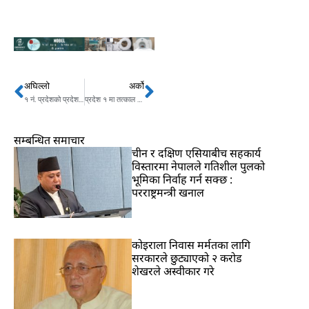
अघिल्लो
अर्को
Prev
Next
१ नं. प्रदेशको प्रदेशसभा बैठकले जिससका सेवाग्राहीलाई असर पर्दैन : पोखरेल
प्रदेश १ मा तत्काल ऐन प्रमाणिकरण तथा कार्यसम्पादन नियमावली निर्माण गरिने
सम्बन्धित समाचार
चीन र दक्षिण एसियाबीच सहकार्य
विस्तारमा नेपालले गतिशील पुलको
भूमिका निर्वाह गर्न सक्छ :
परराष्ट्रमन्त्री खनाल
कोइराला निवास मर्मतका लागि
सरकारले छुट्याएको २ करोड
शेखरले अस्वीकार गरे