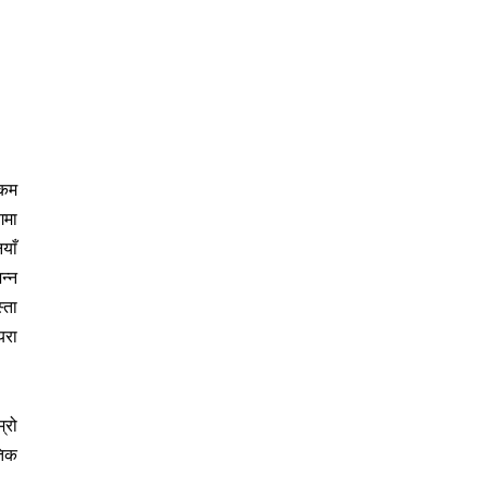
रकम
गमा
याँ
न्न
्ता
यरा
्रो
तिक