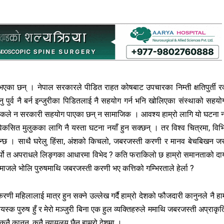
भएका छन् । नेपाल सरकारले पीडित राहत कोषबाट उपचारका निम्ती क्षतिपुर्ती 
ु पुर्व नै बर्न इन्जुरीका पिडितलाई नै सहयोग गर्न भनि खोलिएका संस्थाको सहयो
युवकले न सरकारी सहयोग पाएका छन् न सामाजिक । आवश्य हाम्रो लागि यो घटना न
िकसित मुलुकका लागि नै यस्ता घटना नयाँ हुन सक्छन् । तर विश्व चित्रमा, विभि
 पाइन्छ । साथै घरेलु हिंसा, अंशको किचलो, जबरजस्ती करणी र मानव बेचबिखन जस
ई गर्यो त अपराधले लिङ्गका आधारमा विभेद ? कति फराकिलो छ हाम्रो समानताको दा
जले भोलि पुरुषमाथि जबरजस्ती करणी भए कत्तिको गम्भिरताले हेर्ला ?
 महिलालाई मात्र हुन सक्ने उल्लेख गर्दै हाम्रो देशको फौजदारी कानुनले नै हाम
क पुरुष हुँ र मेरो मञ्जुरी बिना एक हुल व्यक्तिहरुले ममाथि जबरजस्ती अप्राकृ
ुनै कानुन, कुनै न्यायलय छैन हाम्रो देशमा ।