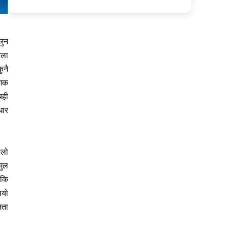
जुन
ेला
ुनै
दशक
यही
धार
चलो
मुल
 कि
ियो
नता