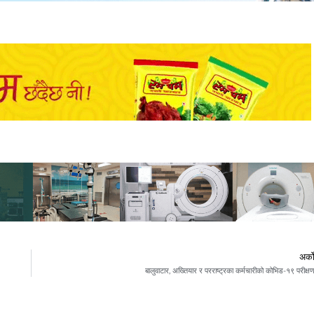
अर्क
बालुवाटार, अख्तियार र परराष्ट्रका कर्मचारीको कोभिड-१९ परीक्ष