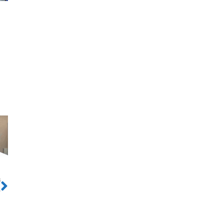
ो
Next
ण