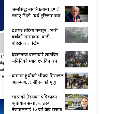
जन्मसिद्ध नागरिकतामा ट्रम्पले
लगाए भिटो, ‘बर्थ टुरिजम’ बन्द
देशभर सक्रिय मनसुन : भारी
वर्षाको सम्भावना, बाढी–
पहिरोको जोखिम
देवानगन्ज घटनाबारे छानबिन
 ।”
समितिको म्याद १५ दिन थप
ोहि
्यो
यमनमा हुथीको भीषण मिसाइल
सिड
आक्रमण,३८ सैनिकको मृत्यु
भारतकाे तेहलका पत्रिकाका
पूर्वप्रधान सम्पादक तरुण
तेजपाललाई १० वर्ष कैद सजाय