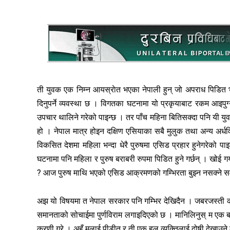
ती युवक एक निम्न आयस्राेत भएका नेपाली हुन् जो अपराध पिडित 
दिनुपर्ने व्यवस्था छ । विगतका घटनामा यो प्रकृयाबाट रकम आइपुग्न
उपचार थालिने गरेको पाइन्छ । तर पाँच महिना बितिसक्दा पनि यी 
हो । नेपाल मात्र होइन दक्षिण एसियाका सबै मुलुक तथा अन्य अर्धव
विकसित देशमा महिला भन्दा धेरै पुरुषमा एसिड प्रहार हुनेगरेको
घटनामा पनि महिला र पुरुष बराबरी रुपमा पिडित हुने गर्छन् । खो
? आज पुरुष माथि भएको एसिड आक्रमणको गम्भिरता बुझ्न नसक्ने समा
अझ यो विषयमा त नेपाल सरकार पनि गम्भिर देखिदैन । जबरजस्ती करणी
समानताको सोचाईमा पुर्णविराम लगाइदिएको छ । मानिलिनुस् म एक बयस्
करणी गरे । अहँ मलाई पीडीत र ती एक हुल व्यक्तिलाई दोषी देखाउने क