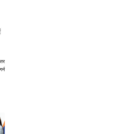
 तर
र्न