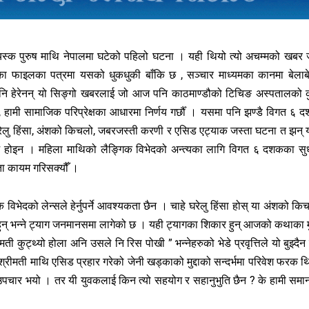
बयस्क पुरुष माथि नेपालमा घटेको पहिलो घटना । यही थियो त्यो अचम्मको खबर 
यका फाइलका पत्रमा यसको धुकधुकी बाँकि छ , सञ्चार माध्यमका कानमा बेलाब
ेर पनि हेरेनन् यो सिङ्गो खबरलाई जो आज पनि काठमाण्डौको टिचिङ अस्पतालको क
, हामी सामाजिक परिप्रेक्षका आधारमा निर्णय गर्छौँ । यसमा पनि झण्डै विगत ६ 
ेलु हिंसा, अंशको किचलो, जबरजस्ती करणी र एसिड एट्याक जस्ता घटना त झन् 
माज होइन । महिला माथिको लैङ्गिक विभेदको अन्त्यका लागि विगत ६ दशकका सु
ता कायम गरिसक्यौँ ।
िभेदको लेन्सले हेर्नुपर्ने आवश्यकता छैन । चाहे घरेलु हिंसा होस् या अंशको कि
 हुन् भन्ने ट्याग जनमानसमा लागेको छ । यही ट्यागका शिकार हुन् आजको कथाका 
कुट्थ्यो होला अनि उसले नि रिस पोखी ” भन्नेहरुको भेडे प्रवृत्तिले यो बुझ्दैन
श्रीमती माथि एसिड प्रहार गरेको जेनी खड्काको मुद्दाको सन्दर्भमा परिवेश फरक थ
 उपचार भयो । तर यी युवकलाई किन त्यो सहयोग र सहानुभुति छैन ? के हामी समा