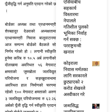
एसियाबीच
पूँजीवृद्धि गर्न अनुमति प्रदान गरेको छ
सहकार्य
।
विस्तारमा
नेपालले
बोर्डका अध्यक्ष तथा प्रधानमन्त्री
गतिशील पुलको
शेरबहादुर देउवाको अध्यक्षतामा
भूमिका निर्वाह
प्रधानमन्त्री निवास बालुवाटारमा
गर्न सक्छ :
आज सम्पन्न बोर्डको बैठकले सो
परराष्ट्रमन्त्री
खनाल
निर्णय गरेको हो । लगानी स्वीकृति
हुनेमा करिब रु १०.५ अर्ब लगानीको
कोइराला
दोलखामा अवस्थित ५६ मेगावाट
निवास मर्मतका
क्षमताको जुमखोला जलविद्युत्
लागि सरकारले
परियोजना र सङ्खुवासभामा
छुट्याएको २
अवस्थित हाल निर्माणको चरणमा
करोड शेखरले
रहेको ९०० मेगावाट क्षमताको अरुण
अस्वीकार गरे
३ जलविद्युत् परियोजनामा रु ६२.२६
जन्मसिद्ध
अर्बको पूँजी वृद्धि गर्न स्वीकृति प्रदान
नागरिकतामा