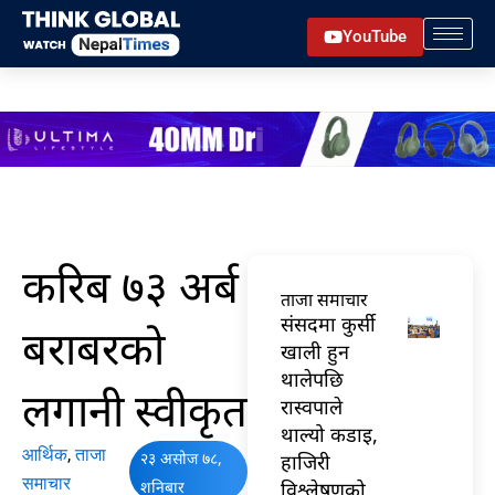
Skip
YouTube
to
content
करिब ७३ अर्ब
ताजा समाचार
संसदमा कुर्सी
बराबरको
खाली हुन
थालेपछि
लगानी स्वीकृत
रास्वपाले
थाल्यो कडाइ,
आर्थिक
,
ताजा
२३ असोज ७८,
हाजिरी
समाचार
शनिबार
विश्लेषणको