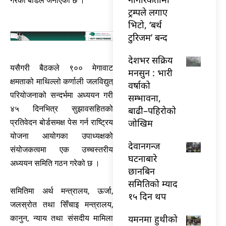
गरेको बोर्डले जनाएको छ ।
ट्रम्पले लगाए
भिटो, ‘बर्थ
टुरिजम’ बन्द
देशभर सक्रिय
यसैगरी बैठकले ९०० मेगावाट
मनसुन : भारी
क्षमताको माथिल्लो कर्णाली जलविद्युत्
वर्षाको
परियोजनाको सन्दर्भमा अध्ययन गरी
सम्भावना,
४५ दिनभित्र सुझावसहितको
बाढी–पहिरोको
जोखिम
प्रतिवेदन बोर्डसमक्ष पेस गर्न राष्ट्रिय
योजना आयोगका उपाध्यक्षको
देवानगन्ज
संयोजकत्वमा एक उच्चस्तरीय
घटनाबारे
अध्ययन समिति गठन गरेको छ ।
छानबिन
समितिको म्याद
समितिमा अर्थ मन्त्रालय, ऊर्जा,
१५ दिन थप
जलस्रोत तथा सिँचाइ मन्त्रालय,
यमनमा हुथीको
कानुन, न्याय तथा संसदीय मामिला