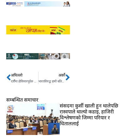
अघिल्लो
अर्को
Prev
Next
दशैँमा हाेसियारपूर्वक खानपान गर्न आवश्यक : पाेषणविद्
भारतविरुद्ध हामी बलियो चुनौती पेस गर्नेछाैँ : प्रशिक्षक अल्मुताइरी
सम्बन्धित समाचार
संसदमा कुर्सी खाली हुन थालेपछि
रास्वपाले थाल्यो कडाइ, हाजिरी
विश्लेषणको जिम्मा परियार र
धिताललाई