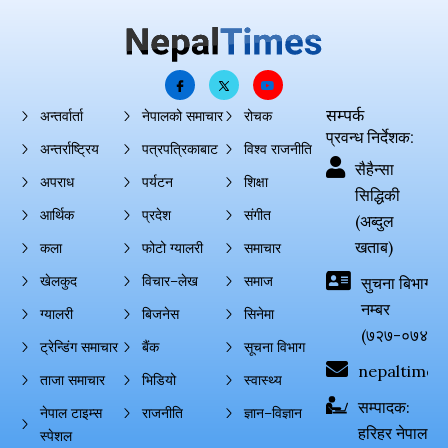
सम्पर्क
अन्तर्वार्ता
नेपालको समाचार
रोचक
प्रवन्ध निर्देशक:
अन्तर्राष्ट्रिय
पत्रपत्रिकाबाट
विश्व राजनीति
सैहैन्सा
अपराध
पर्यटन
शिक्षा
सिद्धिकी
आर्थिक
प्रदेश
संगीत
(अब्दुल
खताब)
कला
फोटो ग्यालरी
समाचार
खेलकुद
विचार–लेख
समाज
सुचना बिभाग दर्
नम्बर
ग्यालरी
बिजनेस
सिनेमा
(७२७-०७४-०
ट्रेन्डिंग समाचार
बैंक
सूचना विभाग
nepaltimes
ताजा समाचार
भिडियो
स्वास्थ्य
सम्पादक:
नेपाल टाइम्स
राजनीति
ज्ञान–विज्ञान
हरिहर नेपाल
स्पेशल