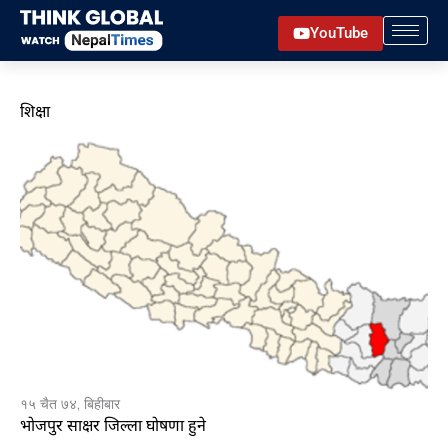
Skip
YouTube
to
content
शिक्षा
१५ चैत ७४, बिहीबार
भोजपुर साक्षर जिल्ला घोषणा हुने