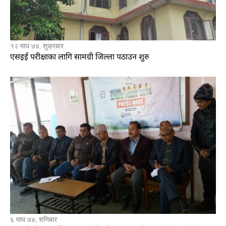
१२ माघ ७४, शुक्रबार
एसइई परीक्षाका लागि सामग्री जिल्ला पठाउन शुरु
६ माघ ७४, शनिबार