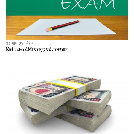
१८ माघ ७४, बिहीबार
विसं २०७५ देखि एसइई प्रदेशस्तरबाट