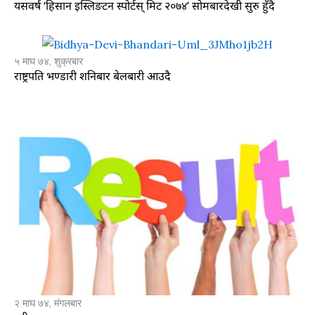
यसवर्ष ‘हिसान इस्लिङटन स्पोर्टस् मिट २०७४’ सोमबारदेखी सुरु हुँदै
५ माघ ७४, शुक्रबार
राष्ट्रपति भण्डारी शनिबार बेलबारी आउदै
२ माघ ७४, मंगलबार