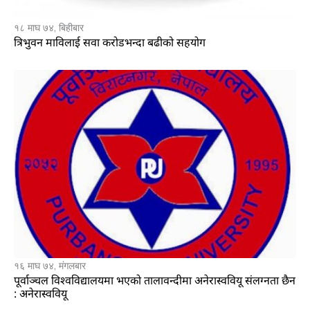
१८ माघ ७४, बिहीबार
त्रिभुवन माविलाई सवा करोडभन्दा बढीको सहयोग
१६ माघ ७४, मंगलबार
पूर्वाञ्चल विश्वविद्यालयमा भएको तालावन्दीमा अनेरास्ववियू संलग्नता छैन
: अनेरास्ववियू